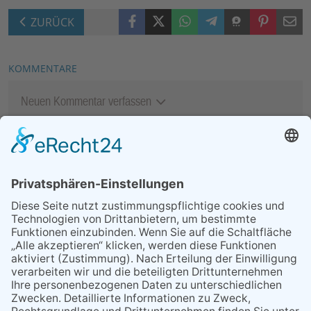
Facebook
X (Twitter)
WhatsApp
Telegram
Threema
Pinterest
Mail
ZURÜCK
KOMMENTARE
Neuen Kommentar verfassen
MEIST GELESEN
07.08.2026
„Männerschuppen“ stellt sich
vor
29.05.2026
Was Tschernobyl vor 40
Jahren für Kriftel bedeutete
07.08.2026
Polizeibericht
06.08.2026
13. Folk- & Bluesfestival
kehrt zurück zu seinen
Wurzeln