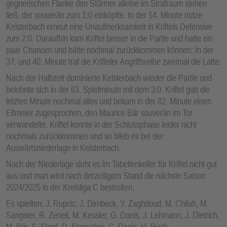
gegnerischen Flanke den Stürmer alleine im Strafraum stehen
ließ, der souverän zum 1:0 einköpfte. In der 14. Minute nutze
Kelsterbach erneut eine Unaufmerksamkeit in Kriftels Defensive
zum 2:0. Daraufhin kam Kriftel besser in die Partie und hatte ein
paar Chancen und hätte nochmal zurückkommen können: In der
37. und 40. Minute traf die Krifteler Angriffsreihe zweimal die Latte.
Nach der Halbzeit dominierte Kelsterbach wieder die Partie und
belohnte sich in der 63. Spielminute mit dem 3:0. Kriftel gab die
letzten Minute nochmal alles und bekam in der 82. Minute einen
Elfmeter zugesprochen, den Maurice Bär souverän im Tor
verwandelte. Kriftel konnte in der Schlussphase leider nicht
nochmals zurückkommen und so blieb es bei der
Auswärtsniederlage in Kelsterbach.
Nach der Niederlage sieht es im Tabellenkeller für Kriftel nicht gut
aus und man wird nach derzeitigem Stand die nächste Saison
2024/2025 in der Kreisliga C bestreiten.
Es spielten: J. Rupcic; J. Dirnbeck, Y. Zaghdoud, M. Chilah, M.
Sangnier, R. Zeneli, M. Kessler, G. Danis, J. Lehmann, J. Dietrich,
M. Bär, S. Stapf, D. Stamatiou, C. Danis, H. Ruch.