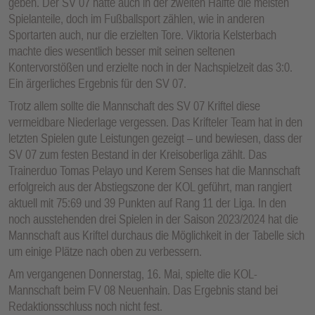
geben. Der SV 07 hatte auch in der zweiten Hälfte die meisten
Spielanteile, doch im Fußballsport zählen, wie in anderen
Sportarten auch, nur die erzielten Tore. Viktoria Kelsterbach
machte dies wesentlich besser mit seinen seltenen
Kontervorstößen und erzielte noch in der Nachspielzeit das 3:0.
Ein ärgerliches Ergebnis für den SV 07.
Trotz allem sollte die Mannschaft des SV 07 Kriftel diese
vermeidbare Niederlage vergessen. Das Krifteler Team hat in den
letzten Spielen gute Leistungen gezeigt – und bewiesen, dass der
SV 07 zum festen Bestand in der Kreisoberliga zählt. Das
Trainerduo Tomas Pelayo und Kerem Senses hat die Mannschaft
erfolgreich aus der Abstiegszone der KOL geführt, man rangiert
aktuell mit 75:69 und 39 Punkten auf Rang 11 der Liga. In den
noch ausstehenden drei Spielen in der Saison 2023/2024 hat die
Mannschaft aus Kriftel durchaus die Möglichkeit in der Tabelle sich
um einige Plätze nach oben zu verbessern.
Am vergangenen Donnerstag, 16. Mai, spielte die KOL-
Mannschaft beim FV 08 Neuenhain. Das Ergebnis stand bei
Redaktionsschluss noch nicht fest.