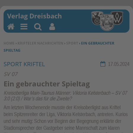
H
M
Su
Be
o
en
ch
nu
SIE BEFINDEN SICH HIER:
HOME
›
KRIFTELER NACHRICHTEN
›
SPORT
› EIN GEBRAUCHTER
m
u
en
tz
SPIELTAG
e
erf
un
SPORT KRIFTEL
Rubrik:
17.05.2024
kti
SV 07
on
Ein gebrauchter Spieltag
en
Kreisoberliga Main-Taunus Männer: Viktoria Kelsterbach – SV 07
3:0 (2:0) / War’s das für die Zweite?
Am letzten Wochenende musste der Kreisoberligist aus Kriftel
beim Spitzenreiter der Liga, Viktoria Kelsterbach, antreten. Kurios
und sehr mutig: Schon vor Beginn der Begegnung erklärte der
Stadionsprecher der Gastgeber seine Mannschaft zum klaren