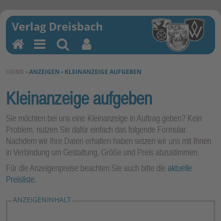
H
M
Su
Be
o
en
ch
nu
SIE BEFINDEN SICH HIER:
HOME
›
ANZEIGEN › KLEINANZEIGE AUFGEBEN
m
u
en
tz
e
erf
Kleinanzeige aufgeben
un
kti
Sie möchten bei uns eine Kleinanzeige in Auftrag geben? Kein
on
Problem, nutzen Sie dafür einfach das folgende Formular.
Nachdem wir Ihre Daten erhalten haben setzen wir uns mit Ihnen
en
in Verbindung um Gestaltung, Größe und Preis abzustimmen.
Für die Anzeigenpreise beachten Sie auch bitte die
aktuelle
Preisliste
.
ANZEIGENINHALT