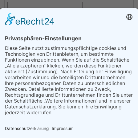
Telefon:
*
SICHERHEITSPRÜFUNG
Diese Frage hat den Zweck zu testen, ob Sie ein menschlicher
Benutzer sind und um automatisierten Spam vorzubeugen.
Wir benötigen Ihre Zustimmung, um den reCAPTCHA-
Service zu laden!
Wir verwenden reCAPTCHA, um Ihre
eingegebenen Informationen zu überprüfen. Dieser Service
kann Daten zu Ihren Aktivitäten sammeln. Bitte
lesen Sie die Details durch
und
stimmen Sie der Nutzung des Service zu
, um fortzufahren.