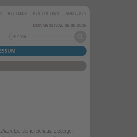
R
RSS FEEDS
REGISTRIEREN
ANMELDEN
DONNERSTAG, 06.08.2026
ESSUM
rsheim
, Ev. Gemeindehaus, Erzberger