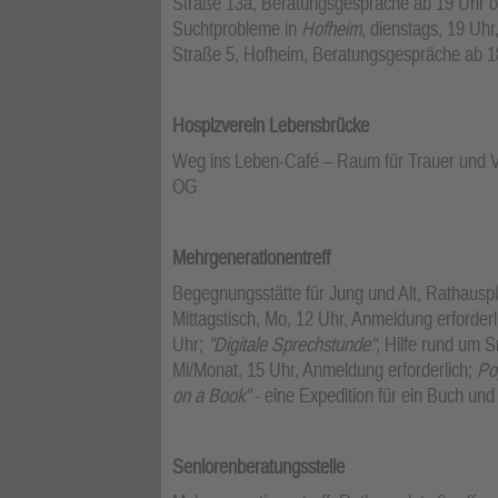
Straße 13a, Beratungsgespräche ab 19 Uhr o
Suchtprobleme in
Hofheim
, dienstags, 19 Uh
Straße 5, Hofheim, Beratungsgespräche ab 18.
Hospizverein Lebensbrücke
Weg ins Leben-Café – Raum für Trauer und Ve
OG
Mehrgenerationentreff
Begegnungsstätte für Jung und Alt, Rathausp
Mittagstisch, Mo, 12 Uhr, Anmeldung erforderl
Uhr;
"Digitale Sprechstunde"
, Hilfe rund um 
Mi/Monat, 15 Uhr, Anmeldung erforderlich;
Po
on a Book"
- eine Expedition für ein Buch un
Seniorenberatungsstelle