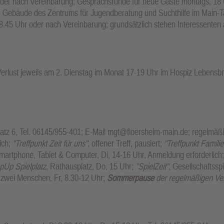
der nach Vereinbarung; Gesprächsrunde für neue Gäste montags, 18 U
r, Gebäude des Zentrums für Jugendberatung und Suchthilfe im Main-
45 Uhr oder nach Vereinbarung; grundsätzlich stehen Interessenten a
rlust jeweils am 2. Dienstag im Monat 17-19 Uhr im Hospiz Lebensbr
latz 6, Tel. 06145/955-401; E-Mail mgt@floersheim-main.de; regelmäß
ich;
"Treffpunkt Zeit für uns"
, offener Treff, pausiert;
"Treffpunkt Familie
Smartphone, Tablet & Computer, Di, 14-16 Uhr, Anmeldung erforderlich
pUp Spielplatz
, Rathausplatz, Do, 15 Uhr;
"SpielZeit"
, Gesellschaftssp
d zwei Menschen, Fr, 8.30-12 Uhr;
Sommerpause
der regelmäßigen Ver