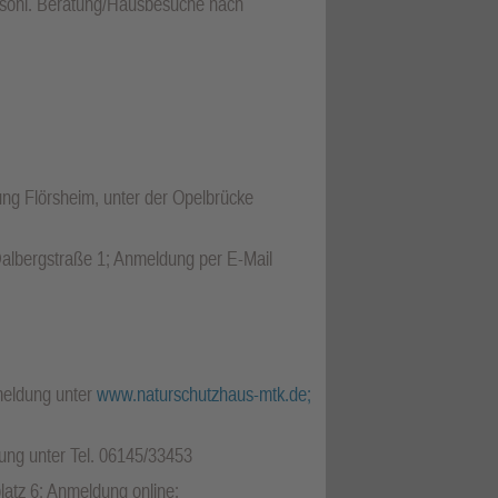
ersönl. Beratung/Hausbesuche nach
ung Flörsheim, unter der Opelbrücke
Dalbergstraße 1; Anmeldung per E-Mail
meldung unter
www.naturschutzhaus-mtk.de;
ung unter Tel. 06145/33453
latz 6; Anmeldung online: