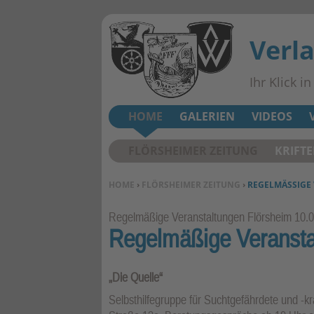
Verl
Ihr Klick i
HOME
GALERIEN
VIDEOS
FLÖRSHEIMER ZEITUNG
KRIFT
SIE BEFINDEN SICH HIER:
HOME
›
FLÖRSHEIMER ZEITUNG
›
REGELMÄSSIGE
Rubrik:
Regelmäßige Veranstaltungen Flörsheim
10.
Regelmäßige Veransta
„Die Quelle“
Selbsthilfegruppe für Suchtgefährdete und -