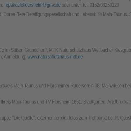
an:
repaircafefloersheim@gmx.de
oder unter Tel. 0152/08259129
, Dorea Beta Beteiligungsgesellschaft und Lebenshilfe Main-Taunus,
 Co im Süßen Gründchen“, MTK Naturschutzhaus Weilbacher Kiesgru
en; Anmeldung:
www.naturschutzhaus-mtk.de
portkreis Main-Taunus und Flörsheimer Ruderverein 08, Mainwiesen b
tkreis Main-Taunus und TV Flörsheim 1861, Stadtgarten, Artelbrücks
egruppe "Die Quelle", externer Termin, Infos zum Treffpunkt bei H. Quo