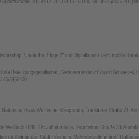
e Sprechstunde
Di 8.30-12 Uhr, Do 15-18 Uhr, Tel. 06145/955-341; p
tiworkshop "Under the Bridge 2" und Digitalkunst-Event, mobile Berat
eta Beteiligungsgesellschaft, Seniorenresidenz Eduard Schwerzel, 
06145/5466400
K Naturschutzhaus Weilbacher Kiesgruben, Frankfurter Straße 74; An
de Weilbach 1886, TP: Jahnturnhalle, Raunheimer Straße 33; Anmeld
eit für Kleingeräte, Stadt Flörsheim, Mehrgenerationentreff, Rathausp