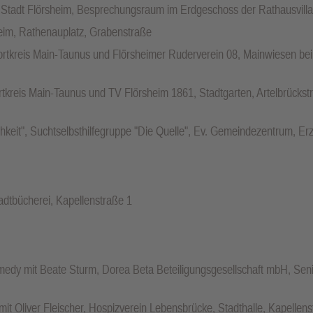
 Stadt Flörsheim, Besprechungsraum im Erdgeschoss der Rathausvilla
eim, Rathenauplatz, Grabenstraße
portkreis Main-Taunus und Flörsheimer Ruderverein 08, Mainwiesen b
tkreis Main-Taunus und TV Flörsheim 1861, Stadtgarten, Artelbrücks
lichkeit", Suchtselbsthilfegruppe "Die Quelle", Ev. Gemeindezentrum, E
tadtbücherei, Kapellenstraße 1
omedy mit Beate Sturm, Dorea Beta Beteiligungsgesellschaft mbH, Se
t Oliver Fleischer, Hospizverein Lebensbrücke, Stadthalle, Kapellenstr