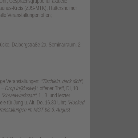
hr; Gesprächsgruppe für aktuelle
Taunus-Kreis (ZJS-MTK), Hattersheimer
lle Veranstaltungen offen;
ücke, Dalbergstraße 2a, Seminarraum, 2.
ige Veranstaltungen:
"Tischlein, deck dich"
,
 – Drop In(klusive)"
, offener Treff, Di, 10
;
"Kreativwerkstatt"
, 1., 3. und letzter
iele für Jung u. Alt, Do, 16.30 Uhr;
"Hooked
anstaltungen im MGT bis 9. August