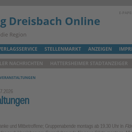
E-PAPE
ag Dreisbach Online
n die Region
VERLAGSSERVICE
STELLENMARKT
ANZEIGEN
IMPR
ELER NACHRICHTEN
HATTERSHEIMER STADTANZEIGER
 VERANSTALTUNGEN
07.2026
ltungen
kranke und Mitbetroffene; Gruppenabende montags ab 19.30 Uhr in
Flö