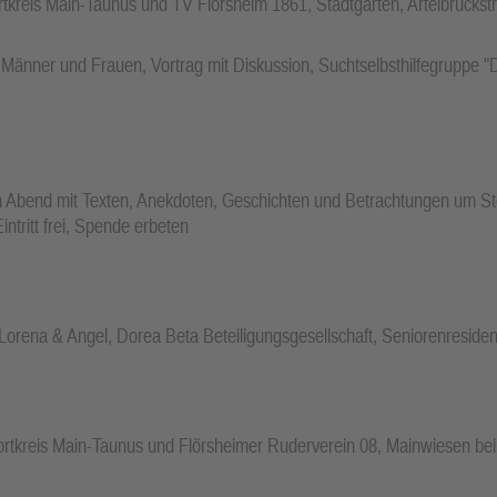
tkreis Main-Taunus und TV Flörsheim 1861, Stadtgarten, Artelbrücks
 Männer und Frauen, Vortrag mit Diskussion, Suchtselbsthilfegruppe 
 Abend mit Texten, Anekdoten, Geschichten und Betrachtungen um Ste
ntritt frei, Spende erbeten
Lorena & Angel, Dorea Beta Beteiligungsgesellschaft, Seniorenreside
portkreis Main-Taunus und Flörsheimer Ruderverein 08, Mainwiesen b