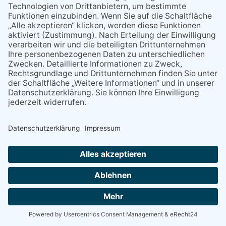
Stöbern Sie in der Geschichte der Lokalzeitungen und lesen Sie
alle Ausgaben seit 1906, bzw. 1911.
Flörsheimer Zeitung
1906-1935
Hochheimer Stadtanzeiger
1911-1923
Hochheimer Stadtanzeiger
1924-1932
NACH OBEN
Alle Rechte vorbehalten - Verlag Dreisbach Online ist ein Produkt des Verlagshauses Dreisbach
Powered by
native:media
.