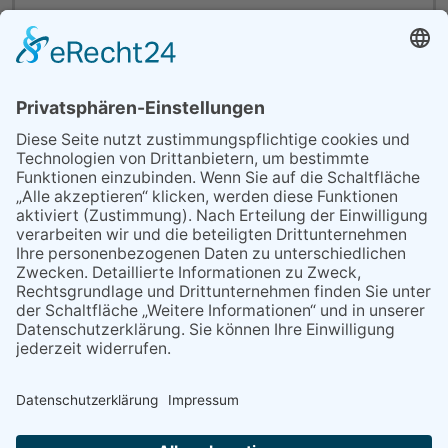
Ich habe die Kündigungshinweise und
Nutzungsbedingungen zur Kenntnis genommen und
akzeptiere Sie.
Zur vollständigen Bearbeitung Ihrer Abo-Bestellung benötigen
wir noch eine Unterschrift von Ihnen. Nach dem Ausfüllen
drucken Sie das Formular bitte aus
und senden Sie es
unterschrieben an uns.
Ort, Datum
Unterschrift
Bitte senden Sie das unterschriebene Formular an: Verlag
Dreisbach GmbH, Zeilring 40.1, 65817 Eppstein.
NACH OBEN