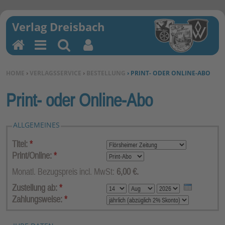
H
M
Su
Be
o
en
ch
nu
SIE BEFINDEN SICH HIER:
HOME
›
VERLAGSSERVICE
›
BESTELLUNG
› PRINT- ODER ONLINE-ABO
m
u
en
tz
e
erf
Print- oder Online-Abo
un
kti
ALLGEMEINES
on
en
Titel:
*
Print/Online:
*
Monatl. Bezugspreis incl. MwSt:
6,00 €.
Zustellung ab:
*
Zahlungsweise:
*