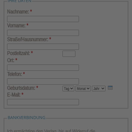
IHRE DATEN
Nachname:
*
Vorname:
*
Straße/Hausnummer:
*
Postleitzahl:
*
Ort:
*
Telefon:
*
Geburtsdatum:
*
E-Mail:
*
BANKVERBINDUNG
Ich ermächtige den Verlag, bis auf Widerruf die