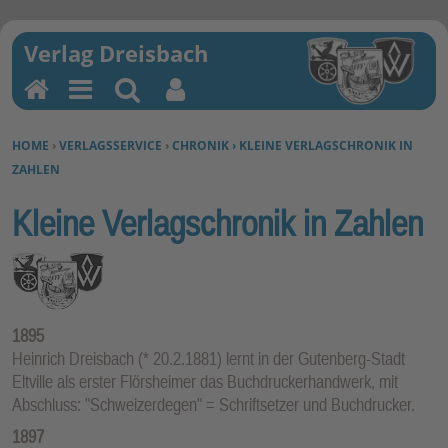
H
M
Su
Be
o
en
ch
nu
SIE BEFINDEN SICH HIER:
HOME
›
VERLAGSSERVICE
›
CHRONIK › KLEINE VERLAGSCHRONIK IN
m
u
en
tz
ZAHLEN
e
erf
un
Kleine Verlagschronik in Zahlen
kti
on
en
1895
Heinrich Dreisbach (* 20.2.1881) lernt in der Gutenberg-Stadt
Eltville als erster Flörsheimer das Buchdruckerhandwerk, mit
Abschluss: "Schweizerdegen" = Schriftsetzer und Buchdrucker.
1897