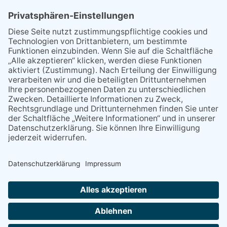
2022
Am 16. Juni 2022, dem Morgen ihres 85. Geburtstages stirbt
Hannelore Sievers, die Enkelin von Heinrich Dreisbach sen..
2025
Die
Geschäftsräume in der Bahnhofstraße 24 in Flörsheim sind
Geschichte. Redaktion und Korrekturleser arbeiten seit 2020 aus
dem Home-Office, der Anzeigensatz wird ebenfalls über die Cloud
zugeschaltet, die Verwaltungsarbeiten und der Umbruch
passierten noch im großen Büro. Nunmehr geht auch dieser
Bereich ins Home-Office und damit verlagert sich der Firmensitz
nach Eppstein und die Tel. Nr. ändert sich. Ab dem 1. Mai 2025 ist
der Verlag unter 06198 / 5874103 erreichbar.
NACH OBEN
Alle Rechte vorbehalten - Verlag Dreisbach Online ist ein Produkt des Verlagshauses Dreisbach