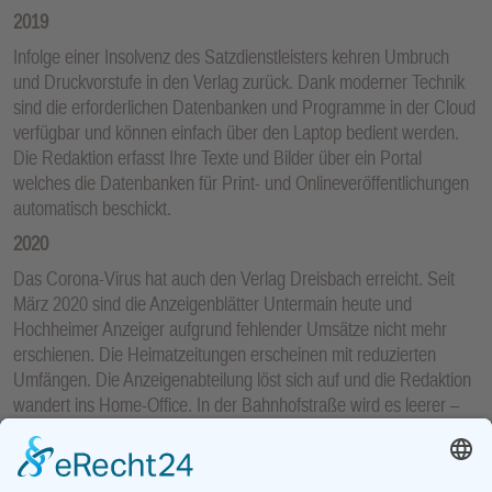
2019
Infolge einer Insolvenz des Satzdienstleisters kehren Umbruch
und Druckvorstufe in den Verlag zurück. Dank moderner Technik
sind die erforderlichen Datenbanken und Programme in der Cloud
verfügbar und können einfach über den Laptop bedient werden.
Die Redaktion erfasst Ihre Texte und Bilder über ein Portal
welches die Datenbanken für Print- und Onlineveröffentlichungen
automatisch beschickt.
2020
Das Corona-Virus hat auch den Verlag Dreisbach erreicht. Seit
März 2020 sind die Anzeigenblätter Untermain heute und
Hochheimer Anzeiger aufgrund fehlender Umsätze nicht mehr
erschienen. Die Heimatzeitungen erscheinen mit reduzierten
Umfängen. Die Anzeigenabteilung löst sich auf und die Redaktion
wandert ins Home-Office. In der Bahnhofstraße wird es leerer –
wo Dienstags 13 Mitarbeiter an der Fertigstellung der
entsprechenden Wochenausgaben beschäftigt waren sind wir jetzt
zu dritt.