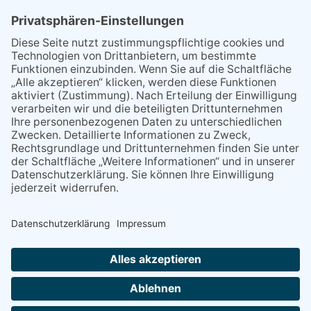
MEIST GELESEN
07.08.2026
„Männerschuppen“ stellt sich
vor
07.08.2026
Packende Mixed Duelle beim
KTC
07.08.2026
Polizeibericht
09.07.2026
Ein Schakal auf Pokaljagd
24.04.2026
Regelmäßige
Veranstaltungen
NACH OBEN
Alle Rechte vorbehalten - Verlag Dreisbach Online ist ein Produkt des Verlagshauses Dreisbach