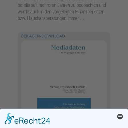
bereits seit mehreren Jahren zu beobachten und
wurde auch in den vorgelegten Finanzberichten
bzw. Haushaltsberatungen immer …
BEILAGEN-DOWNLOAD
HERUNTERLADEN