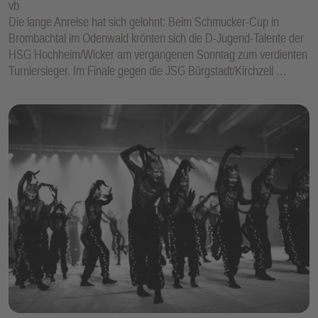
vb
Die lange Anreise hat sich gelohnt: Beim Schmucker-Cup in
Brombachtal im Odenwald krönten sich die D-Jugend-Talente der
HSG Hochheim/Wicker am vergangenen Sonntag zum verdienten
Turniersieger. Im Finale gegen die JSG Bürgstadt/Kirchzell …