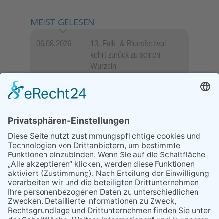
MEIST GELESEN
06.08.2026
13. Folk- & Bluesfestival
kehrt zurück zu seinen
Wurzeln
29.05.2026
Was Tschernobyl vor 40
Jahren für Kriftel bedeutete
07.08.2026
Niederlage trotz guter
Leistung
03.08.2026
„Mein Smartphone im Alltag“
07.08.2026
Montag, 24. August: Handy
Café geöffnet