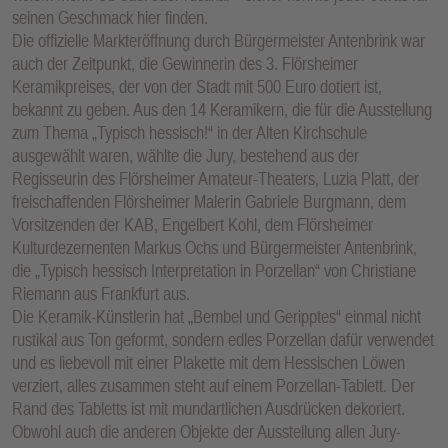
seinen Geschmack hier finden.
Die offizielle Markteröffnung durch Bürgermeister Antenbrink war
auch der Zeitpunkt, die Gewinnerin des 3. Flörsheimer
Keramikpreises, der von der Stadt mit 500 Euro dotiert ist,
bekannt zu geben. Aus den 14 Keramikern, die für die Ausstellung
zum Thema „Typisch hessisch!“ in der Alten Kirchschule
ausgewählt waren, wählte die Jury, bestehend aus der
Regisseurin des Flörsheimer Amateur-Theaters, Luzia Platt, der
freischaffenden Flörsheimer Malerin Gabriele Burgmann, dem
Vorsitzenden der KAB, Engelbert Kohl, dem Flörsheimer
Kulturdezernenten Markus Ochs und Bürgermeister Antenbrink,
die „Typisch hessisch Interpretation in Porzellan“ von Christiane
Riemann aus Frankfurt aus.
Die Keramik-Künstlerin hat „Bembel und Geripptes“ einmal nicht
rustikal aus Ton geformt, sondern edles Porzellan dafür verwendet
und es liebevoll mit einer Plakette mit dem Hessischen Löwen
verziert, alles zusammen steht auf einem Porzellan-Tablett. Der
Rand des Tabletts ist mit mundartlichen Ausdrücken dekoriert.
Obwohl auch die anderen Objekte der Ausstellung allen Jury-