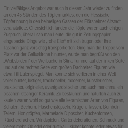
Ein vielfältiges Angebot war auch in diesem Jahr wieder zu finden
an den 45 Ständen des Töpfermarktes, den die Hessische
Töpferinnung in den heimeligen Gassen der Flörsheimer Altstadt
veranstaltete. Offensichtlich fanden die Töpferwaren auch einigen
Zuspruch, überall sah man Leute, die gut in Zeitungspapier
eingepackte Dinge wie „rohe Eier“ mit sich trugen oder ihre
Taschen ganz vorsichtig transportierten. Ging man die Treppe vom
Platz vor der Galluskirche hinunter, wurde man begrüßt von den
„Weibsbildern“ der Weilbacherin Stina Tummel auf der linken Seite
und auf der rechten Seite von großen Dachreiter-Figuren wie
etwa Till Eulenspiegel. Man konnte sich verlieren in einer Welt
voller bunter, lustiger, traditioneller, moderner, künstlerischer,
praktischer, origineller, avantgardistischer und auch manchmal ein
bisschen kitschiger Keramik. Zu bestaunen und natürlich auch zu
kaufen waren wohl so gut wie alle keramischen Arten von Figuren,
Schalen, Bechern, Flaschenstöpseln, Krügen, Tassen, Bembeln,
Tellern, Honigtöpfen, Marmelade-Dippscher, Kuchenformen,
Räucherdrachen, Windspielen, Gartendekorationen, Schmuck und
vielem mehr. Ob edel oder rustikal – sicher konnte jeder etwas für