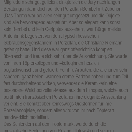
Mitgliedern sehr gut gefielen, einigte sich die Jury nach langen
Beratungen dann doch auf den Porzellan-Bembel mit Zubehör:
„Das Thema war bei allen sehr gut umgesetzt und die Objekte
sind alle hervorragend ausgeführt. Aber so elegant kann sonst
kein Bembel und kein Geripptes aussehen“, war Bürgermeister
Antenbrink begeistert von den „Typisch hessischen
Gebrauchsgegenständen“ in Porzellan, die Christiane Riemann
gefertigt hatte. Und diese war ganz offensichtlich komplett
überrascht und freute sich sehr über die Auszeichnung. Sie wurde
von ihren Töpferkollegen und –kolleginnen herzlich
beglückwünscht und gefeiert. Für ihre Arbeiten, die alle einen sehr
schönen, ganz hellen, warmen creme-Farbton haben und zum Teil
fast durchscheinend wirken, verwendet die Keramikerin eine
besondere Weichporzellan-Masse aus dem Limoges, welche auch
berühmten französischen Porzellanen ihre elegante Ausstrahlung
verleiht. Sie benutzt aber keineswegs Gießformen für ihre
Porzellanobjekte, sondern alles wird von ihr nach Töpferart
handwerklich modelliert.
Das Schlendern auf dem Töpfermarkt wurde durch die
musikalische Begleitung von Roland Ulatowski und seinem