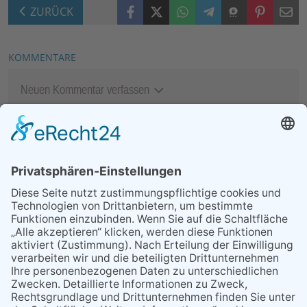
Facebook
X (Twitter)
WhatsApp
Telegram
Threema
Pinterest
Mail
ZURÜCK
KOMMENTARE
Neuen Kommentar verfassen
MEIST GELESEN
07.08.2026
„Männerschuppen“ stellt sich
vor
29.05.2026
Was Tschernobyl vor 40
Jahren für Kriftel bedeutete
07.08.2026
Polizeibericht
06.08.2026
13. Folk- & Bluesfestival
kehrt zurück zu seinen
Wurzeln