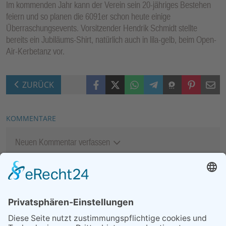
Im kommenden Jahr kann der Verein sein 20-jähriges Bestehen
feiern und so planen die 6091er schon heute einige
Überraschungsevents. Vorsitzender Hendrik Schmidt stellte
bereits ein Jubiläums-Shirt, natürlich auch in lila-gelb, beim Open-
Air-Kerbetanz vor.
Facebook
X (Twitter)
WhatsApp
Telegram
Threema
Pinterest
Mail
ZURÜCK
KOMMENTARE
Neuen Kommentar verfassen
MEIST GELESEN
06.08.2026
13. Folk- & Bluesfestival
kehrt zurück zu seinen
Wurzeln