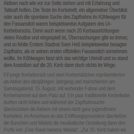
Aktiven nach wie vor zur Seite stehen und mit Erfahrung und
Tatkraft helfen. Die Texte im Kerbeheft, ein allgemeiner Überblick
oder auch die spontane Suche des Zapfhahns im Kühlwagen für
den Fassanstich waren beispielsweise Aufgaben des Ur-
Kerbeborschs. Denn auch wenn nach 20 Kerbausrichtungen
vieles Routine und eingespielt ist, Überraschungen gibt es immer,
und so fehlte Erstem Stadtrat Sven Heß beispielsweise besagter
Zapfhahn, als er seinen ersten offiziellen Fassanstich vornehmen
wollte. Im Kühlwagen fand sich das wichtige Utensil und so stand
dem Anstoßen auf die 20. Kerb dann doch nichts im Wege.
Elf junge Kerbeborsch und zwei Kerbemädchen repräsentierten
als Aktive den diesjährigen Jahrgang und marschierten am
Samstagabend, 15. August, mit wehender Fahne und dem
Kerbehammel auf dem Platz auf. Ein paar traditionelle Kerbelieder
durften nicht fehlen und während der Zapfhahnsuche
überbrückten die Aktiven mit einem nicht ganz jugendfreien
Kerbelied. Im Anschluss an das Eröffnungsprozedere überließen
die Burschen und Mädels die musikalische Gestaltung dann den
Profis von „Eine Band namens Wanda“. „Zur 20. Kerb haben wir