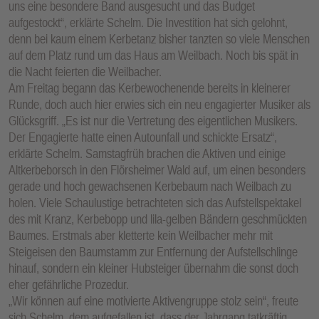
uns eine besondere Band ausgesucht und das Budget
aufgestockt“, erklärte Schelm. Die Investition hat sich gelohnt,
denn bei kaum einem Kerbetanz bisher tanzten so viele Menschen
auf dem Platz rund um das Haus am Weilbach. Noch bis spät in
die Nacht feierten die Weilbacher.
Am Freitag begann das Kerbewochenende bereits in kleinerer
Runde, doch auch hier erwies sich ein neu engagierter Musiker als
Glücksgriff. „Es ist nur die Vertretung des eigentlichen Musikers.
Der Engagierte hatte einen Autounfall und schickte Ersatz“,
erklärte Schelm. Samstagfrüh brachen die Aktiven und einige
Altkerbeborsch in den Flörsheimer Wald auf, um einen besonders
gerade und hoch gewachsenen Kerbebaum nach Weilbach zu
holen. Viele Schaulustige betrachteten sich das Aufstellspektakel
des mit Kranz, Kerbebopp und lila-gelben Bändern geschmückten
Baumes. Erstmals aber kletterte kein Weilbacher mehr mit
Steigeisen den Baumstamm zur Entfernung der Aufstellschlinge
hinauf, sondern ein kleiner Hubsteiger übernahm die sonst doch
eher gefährliche Prozedur.
„Wir können auf eine motivierte Aktivengruppe stolz sein“, freute
sich Schelm, dem aufgefallen ist, dass der Jahrgang tatkräftig