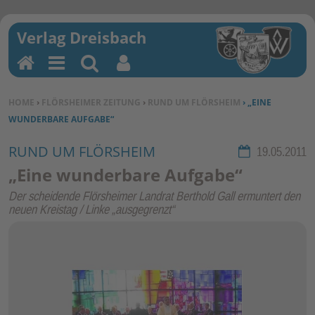
H
M
Su
Be
o
en
ch
nu
SIE BEFINDEN SICH HIER:
HOME
›
FLÖRSHEIMER ZEITUNG
›
RUND UM FLÖRSHEIM
› „EINE
m
u
en
tz
WUNDERBARE AUFGABE“
e
erf
un
RUND UM FLÖRSHEIM
Rubrik:
19.05.2011
kti
„Eine wunderbare Aufgabe“
on
Der scheidende Flörsheimer Landrat Berthold Gall ermuntert den
en
neuen Kreistag / Linke „ausgegrenzt“