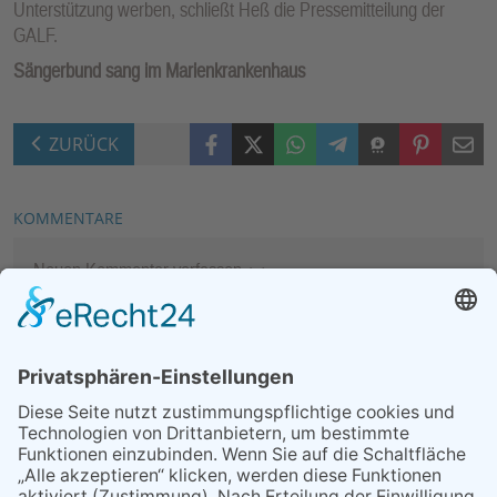
Unterstützung werben, schließt Heß die Pressemitteilung der
GALF.
Sängerbund sang im Marienkrankenhaus
Facebook
X (Twitter)
WhatsApp
Telegram
Threema
Pinterest
Mail
ZURÜCK
KOMMENTARE
Neuen Kommentar verfassen
MEIST GELESEN
07.08.2026
„Männerschuppen“ stellt sich
vor
07.08.2026
Packende Mixed Duelle beim
KTC