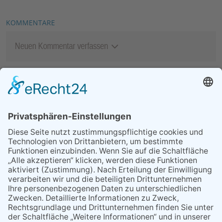
KOMMENTARE
Neuen Kommentar verfassen
MEIST GELESEN
06.08.2026
Second-Hand-Shopping for
Ladies – mehr als ein
Flohmarkt
06.08.2026
13. Folk- & Bluesfestival
kehrt zurück zu seinen
Wurzeln
06.08.2026
Polizeibericht
07.08.2026
Regelmäßige
Veranstaltungen
29.05.2026
Was Tschernobyl vor 40