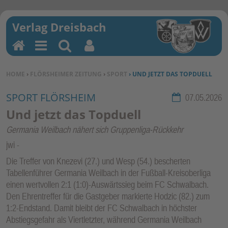
H
M
Su
Be
o
en
ch
nu
SIE BEFINDEN SICH HIER:
HOME
›
FLÖRSHEIMER ZEITUNG
›
SPORT
› UND JETZT DAS TOPDUELL
m
u
en
tz
e
erf
SPORT FLÖRSHEIM
Rubrik:
07.05.2026
un
Und jetzt das Topduell
kti
Germania Weilbach nähert sich Gruppenliga-Rückkehr
on
jwi
en
Die Treffer von Knezevi (27.) und Wesp (54.) bescherten
Tabellenführer Germania Weilbach in der Fußball-Kreisoberliga
einen wertvollen 2:1 (1:0)-Auswärtssieg beim FC Schwalbach.
Den Ehrentreffer für die Gastgeber markierte Hodzic (82.) zum
1:2-Endstand. Damit bleibt der FC Schwalbach in höchster
Abstiegsgefahr als Viertletzter, während Germania Weilbach