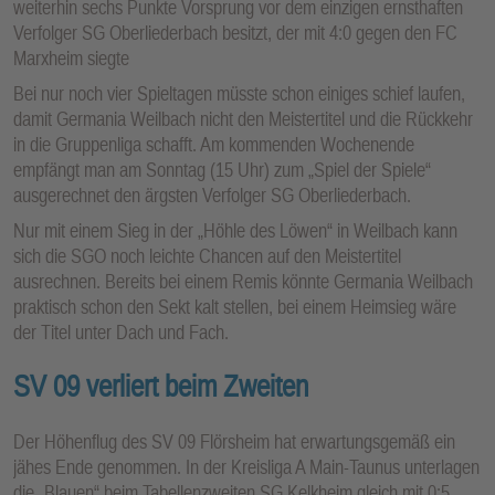
weiterhin sechs Punkte Vorsprung vor dem einzigen ernsthaften
Verfolger SG Oberliederbach besitzt, der mit 4:0 gegen den FC
Marxheim siegte
Bei nur noch vier Spieltagen müsste schon einiges schief laufen,
damit Germania Weilbach nicht den Meistertitel und die Rückkehr
in die Gruppenliga schafft. Am kommenden Wochenende
empfängt man am Sonntag (15 Uhr) zum „Spiel der Spiele“
ausgerechnet den ärgsten Verfolger SG Oberliederbach.
Nur mit einem Sieg in der „Höhle des Löwen“ in Weilbach kann
sich die SGO noch leichte Chancen auf den Meistertitel
ausrechnen. Bereits bei einem Remis könnte Germania Weilbach
praktisch schon den Sekt kalt stellen, bei einem Heimsieg wäre
der Titel unter Dach und Fach.
SV 09 verliert beim Zweiten
Der Höhenflug des SV 09 Flörsheim hat erwartungsgemäß ein
jähes Ende genommen. In der Kreisliga A Main-Taunus unterlagen
die „Blauen“ beim Tabellenzweiten SG Kelkheim gleich mit 0:5