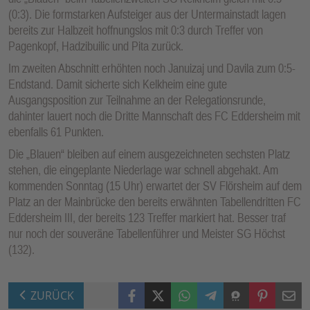
(0:3). Die formstarken Aufsteiger aus der Untermainstadt lagen
bereits zur Halbzeit hoffnungslos mit 0:3 durch Treffer von
Pagenkopf, Hadzibuilic und Pita zurück.
Im zweiten Abschnitt erhöhten noch Januizaj und Davila zum 0:5-
Endstand. Damit sicherte sich Kelkheim eine gute
Ausgangsposition zur Teilnahme an der Relegationsrunde,
dahinter lauert noch die Dritte Mannschaft des FC Eddersheim mit
ebenfalls 61 Punkten.
Die „Blauen“ bleiben auf einem ausgezeichneten sechsten Platz
stehen, die eingeplante Niederlage war schnell abgehakt. Am
kommenden Sonntag (15 Uhr) erwartet der SV Flörsheim auf dem
Platz an der Mainbrücke den bereits erwähnten Tabellendritten FC
Eddersheim III, der bereits 123 Treffer markiert hat. Besser traf
nur noch der souveräne Tabellenführer und Meister SG Höchst
(132).
Facebook
X (Twitter)
WhatsApp
Telegram
Threema
Pinterest
Mail
ZURÜCK