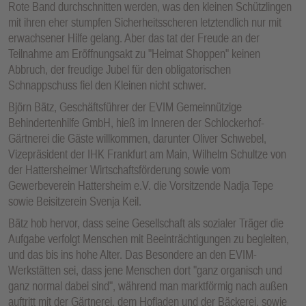
Rote Band durchschnitten werden, was den kleinen Schützlingen
mit ihren eher stumpfen Sicherheitsscheren letztendlich nur mit
erwachsener Hilfe gelang. Aber das tat der Freude an der
Teilnahme am Eröffnungsakt zu "Heimat Shoppen" keinen
Abbruch, der freudige Jubel für den obligatorischen
Schnappschuss fiel den Kleinen nicht schwer.
Björn Bätz, Geschäftsführer der EVIM Gemeinnützige
Behindertenhilfe GmbH, hieß im Inneren der Schlockerhof-
Gärtnerei die Gäste willkommen, darunter Oliver Schwebel,
Vizepräsident der IHK Frankfurt am Main, Wilhelm Schultze von
der Hattersheimer Wirtschaftsförderung sowie vom
Gewerbeverein Hattersheim e.V. die Vorsitzende Nadja Tepe
sowie Beisitzerein Svenja Keil.
Bätz hob hervor, dass seine Gesellschaft als sozialer Träger die
Aufgabe verfolgt Menschen mit Beeinträchtigungen zu begleiten,
und das bis ins hohe Alter. Das Besondere an den EVIM-
Werkstätten sei, dass jene Menschen dort "ganz organisch und
ganz normal dabei sind", während man marktförmig nach außen
auftritt mit der Gärtnerei, dem Hofladen und der Bäckerei, sowie