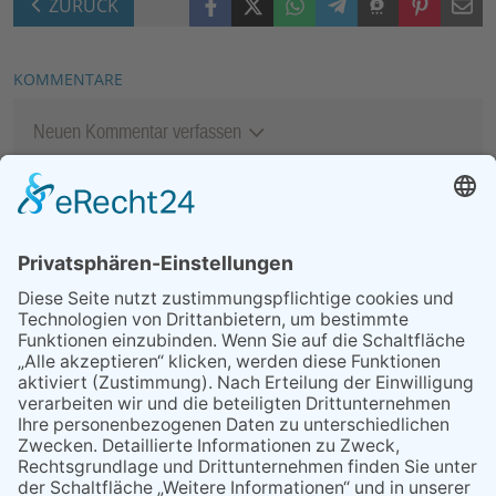
ZURÜCK
KOMMENTARE
Neuen Kommentar verfassen
MEIST GELESEN
03.08.2026
„Mein Smartphone im Alltag“
07.08.2026
Niederlage trotz guter
Leistung
07.08.2026
Montag, 24. August: Handy
Café geöffnet
06.08.2026
13. Folk- & Bluesfestival
kehrt zurück zu seinen
Wurzeln
29.05.2026
Was Tschernobyl vor 40