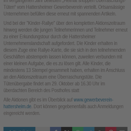
im vergangenen Jahr beliebten „Heimat shoppen Überraschungs-
Tüten“ vom Hattersheimer Gewerbeverein verteilt. Ortsansässige
Unternehmen befüllen diese erneut mit spannenden Artikeln.
Und bei der "Kinder-Rallye" über den kompletten Aktionszeitraum
hinweg werden die jungen Teilnehmerinnen und Teilnehmer erneut
zu einer Erkundungstour durch die Hattersheimer
Unternehmenslandschaft aufgefordert. Die Kinder erhalten in
diesem Zuge eine Rallye-Karte, die sie sich in den teilnehmenden
Geschäften abstempeln lassen können, zuweilen verbunden mit
einer kleinen Aufgabe, die es zu lösen gilt. Alle Kinder, die
mindestens 13 Stempel gesammelt haben, erhalten im Anschluss
an den Aktionszeitraum eine Überraschungstüte. Die
Tütenübergabe findet am 29. Oktober ab 16.30 Uhr im
überdachten Bereich des Posthofes statt
Alle Aktionen gibt es im Überblick auf
www.gewerbeverein-
hattersheim.de
. Dort können gegebenenfalls auch Anmeldungen
eingereicht werden.
Facebook
X (Twitter)
WhatsApp
Telegram
Threema
Pinterest
Mail