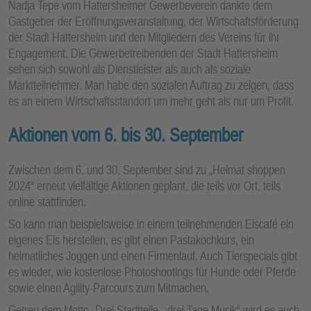
Nadja Tepe vom Hattersheimer Gewerbeverein dankte dem
Gastgeber der Eröffnungsveranstaltung, der Wirtschaftsförderung
der Stadt Hattersheim und den Mitgliedern des Vereins für ihr
Engagement. Die Gewerbetreibenden der Stadt Hattersheim
sehen sich sowohl als Dienstleister als auch als soziale
Marktteilnehmer. Man habe den sozialen Auftrag zu zeigen, dass
es an einem Wirtschaftsstandort um mehr geht als nur um Profit.
Aktionen vom 6. bis 30. September
Zwischen dem 6. und 30. September sind zu „Heimat shoppen
2024“ erneut vielfältige Aktionen geplant, die teils vor Ort, teils
online stattfinden.
So kann man beispielsweise in einem teilnehmenden Eiscafé ein
eigenes Eis herstellen, es gibt einen Pastakochkurs, ein
heimatliches Joggen und einen Firmenlauf. Auch Tierspecials gibt
es wieder, wie kostenlose Photoshootings für Hunde oder Pferde
sowie einen Agility-Parcours zum Mitmachen.
Getreu dem Motto „Drei Stadtteile - drei Tage Musik“ wird es auch