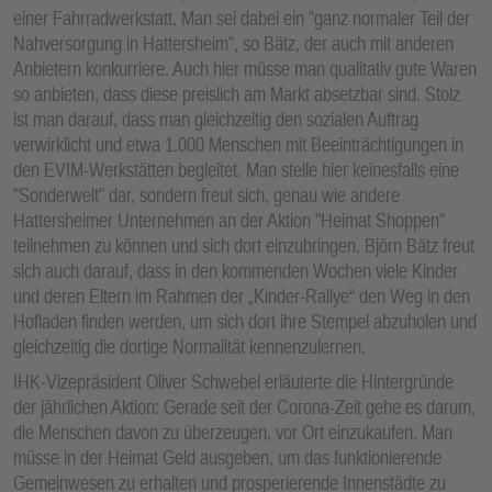
einer Fahrradwerkstatt. Man sei dabei ein "ganz normaler Teil der
Nahversorgung in Hattersheim", so Bätz, der auch mit anderen
Anbietern konkurriere. Auch hier müsse man qualitativ gute Waren
so anbieten, dass diese preislich am Markt absetzbar sind. Stolz
ist man darauf, dass man gleichzeitig den sozialen Auftrag
verwirklicht und etwa 1.000 Menschen mit Beeinträchtigungen in
den EVIM-Werkstätten begleitet. Man stelle hier keinesfalls eine
"Sonderwelt" dar, sondern freut sich, genau wie andere
Hattersheimer Unternehmen an der Aktion "Heimat Shoppen"
teilnehmen zu können und sich dort einzubringen. Björn Bätz freut
sich auch darauf, dass in den kommenden Wochen viele Kinder
und deren Eltern im Rahmen der „Kinder-Rallye“ den Weg in den
Hofladen finden werden, um sich dort ihre Stempel abzuholen und
gleichzeitig die dortige Normalität kennenzulernen.
IHK-Vizepräsident Oliver Schwebel erläuterte die Hintergründe
der jährlichen Aktion: Gerade seit der Corona-Zeit gehe es darum,
die Menschen davon zu überzeugen, vor Ort einzukaufen. Man
müsse in der Heimat Geld ausgeben, um das funktionierende
Gemeinwesen zu erhalten und prosperierende Innenstädte zu