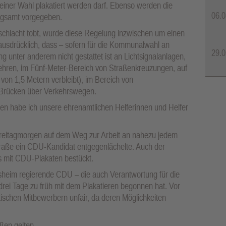
iner Wahl plakatiert werden darf. Ebenso werden die
06.0
ngsamt vorgegeben.
tschlacht tobt, wurde diese Regelung inzwischen um einen
 ausdrücklich, dass – sofern für die Kommunalwahl an
29.0
g unter anderem nicht gestattet ist an Lichtsignalanlagen,
kehren, im Fünf-Meter-Bereich von Straßenkreuzungen, auf
on 1,5 Metern verbleibt), im Bereich von
Brücken über Verkehrswegen.
nen habe ich unsere ehrenamtlichen Helferinnen und Helfer
 Freitagmorgen auf dem Weg zur Arbeit an nahezu jedem
raße ein CDU-Kandidat entgegenlächelte. Auch der
 mit CDU-Plakaten bestückt.
ersheim regierende CDU – die auch Verantwortung für die
drei Tage zu früh mit dem Plakatieren begonnen hat. Vor
tischen Mitbewerbern unfair, da deren Möglichkeiten
ßen gelten.