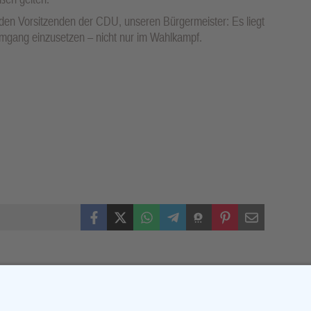
 den Vorsitzenden der CDU, unseren Bürgermeister: Es liegt
 Umgang einzusetzen – nicht nur im Wahlkampf.
Facebook
X (Twitter)
WhatsApp
Telegram
Threema
Pinterest
Mail