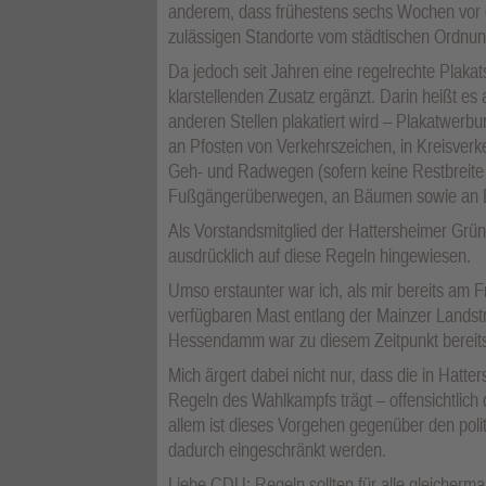
anderem, dass frühestens sechs Wochen vor e
zulässigen Standorte vom städtischen Ordnu
Da jedoch seit Jahren eine regelrechte Plaka
klarstellenden Zusatz ergänzt. Darin heißt es
anderen Stellen plakatiert wird – Plakatwerbun
an Pfosten von Verkehrszeichen, in Kreisver
Geh- und Radwegen (sofern keine Restbreite v
Fußgängerüberwegen, an Bäumen sowie an 
Als Vorstandsmitglied der Hattersheimer Grü
ausdrücklich auf diese Regeln hingewiesen.
Umso erstaunter war ich, als mir bereits am
verfügbaren Mast entlang der Mainzer Landst
Hessendamm war zu diesem Zeitpunkt bereits
Mich ärgert dabei nicht nur, dass die in Hatt
Regeln des Wahlkampfs trägt – offensichtlich 
allem ist dieses Vorgehen gegenüber den poli
dadurch eingeschränkt werden.
Liebe CDU: Regeln sollten für alle gleicherma