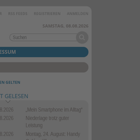
R
RSS FEEDS
REGISTRIEREN
ANMELDEN
SAMSTAG, 08.08.2026
ESSUM
N GELTEN
T GELESEN
8.2026
„Mein Smartphone im Alltag“
8.2026
Niederlage trotz guter
Leistung
8.2026
Montag, 24. August: Handy