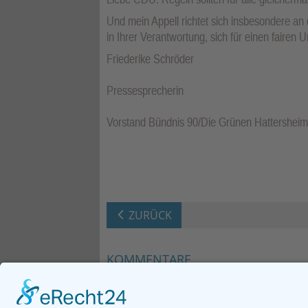
Und mein Appell richtet sich insbesondere an
in Ihrer Verantwortung, sich für einen fairen
Friederike Schröder
Pressesprecherin
Vorstand Bündnis 90/Die Grünen Hattersheim
ZURÜCK
KOMMENTARE
Neuen Kommentar verfassen