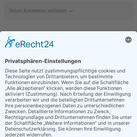
Neuen Kommentar verfassen
MEIST GELESEN
29.05.2026
Was Tschernobyl vor 40
Jahren für Kriftel bedeutete
26.06.2026
Petrus meinte es gut mit dem
Lindenblütenfest
25.06.2026
Heimat Shoppen 2026:
Anmeldung für Unternehmen
ab sofort möglich
09.04.2026
Rückblick auf ein
erfolgreiches Jahr
30.04.2026
Teilrückstufungsantrag für
ASP-Gebiet in Hessen
erfolgreich