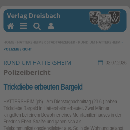
H
M
Su
Be
o
en
ch
nu
SIE BEFINDEN SICH HIER:
HOME
›
HATTERSHEIMER STADTANZEIGER
›
RUND UM HATTERSHEIM
›
m
u
en
tz
POLIZEIBERICHT
e
erf
un
RUND UM HATTERSHEIM
Rubrik:
02.07.2026
kti
Polizeibericht
on
en
Trickdiebe erbeuten Bargeld
HATTERSHEIM (pb) - Am Dienstagnachmittag (23.6.) haben
Trickdiebe Bargeld in Hattersheim erbeutet. Zwei Männer
klingelten bei einem Bewohner eines Mehrfamilienhauses in der
Friedrich-Ebert-Straße und gaben sich als
Telekommunikationsdienstleister aus. So in die Wohnung gelangt,