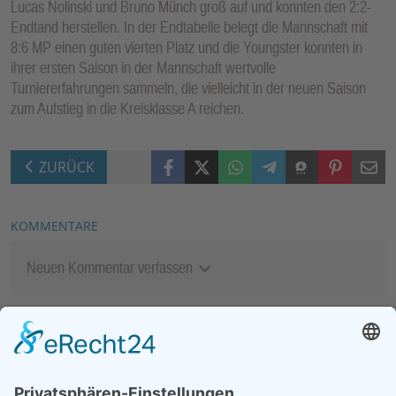
Lucas Nolinski und Bruno Münch groß auf und konnten den 2:2-
Endtand herstellen. In der Endtabelle belegt die Mannschaft mit
8:6 MP einen guten vierten Platz und die Youngster konnten in
ihrer ersten Saison in der Mannschaft wertvolle
Turniererfahrungen sammeln, die vielleicht in der neuen Saison
zum Aufstieg in die Kreisklasse A reichen.
Facebook
X (Twitter)
WhatsApp
Telegram
Threema
Pinterest
Mail
ZURÜCK
KOMMENTARE
Neuen Kommentar verfassen
MEIST GELESEN
06.08.2026
Second-Hand-Shopping for
Ladies – mehr als ein