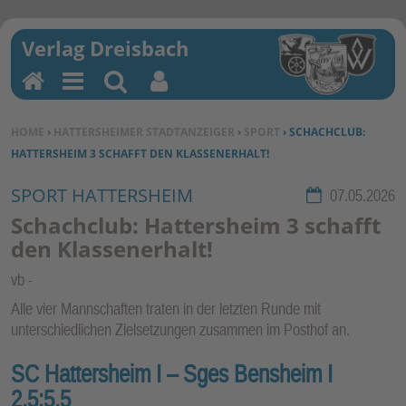
H
M
Su
Be
o
en
ch
nu
SIE BEFINDEN SICH HIER:
HOME
›
HATTERSHEIMER STADTANZEIGER
›
SPORT
› SCHACHCLUB:
m
u
en
tz
HATTERSHEIM 3 SCHAFFT DEN KLASSENERHALT!
e
erf
un
SPORT HATTERSHEIM
Rubrik:
07.05.2026
kti
Schachclub: Hattersheim 3 schafft
on
den Klassenerhalt!
en
vb
Alle vier Mannschaften traten in der letzten Runde mit
unterschiedlichen Zielsetzungen zusammen im Posthof an.
SC Hattersheim I – Sges Bensheim I
2,5:5,5