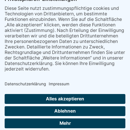
Flohmarkt
07.08.2026
Regelmäßige
Veranstaltungen
06.08.2026
13. Folk- & Bluesfestival
kehrt zurück zu seinen
Wurzeln
08.07.2026
Ring ring!
07.08.2026
Regelmäßige
Veranstaltungen
NACH OBEN
Alle Rechte vorbehalten - Verlag Dreisbach Online ist ein Produkt des Verlagshauses Dreisbach