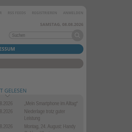
R
RSS FEEDS
REGISTRIEREN
ANMELDEN
SAMSTAG, 08.08.2026
ESSUM
T GELESEN
8.2026
„Mein Smartphone im Alltag“
8.2026
Niederlage trotz guter
Leistung
 Street x Max
8.2026
Montag, 24. August: Handy