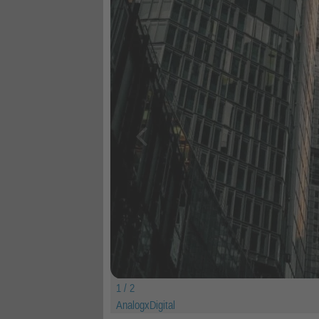
1 / 2
AnalogxDigital