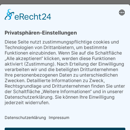
MEIST GELESEN
29.05.2026
Was Tschernobyl vor 40
Jahren für Kriftel bedeutete
25.06.2026
Heimat Shoppen 2026:
Anmeldung für Unternehmen
ab sofort möglich
26.06.2026
Petrus meinte es gut mit dem
Lindenblütenfest
09.04.2026
Rückblick auf ein
erfolgreiches Jahr
30.04.2026
Teilrückstufungsantrag für
ASP-Gebiet in Hessen
erfolgreich