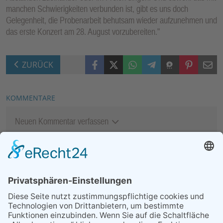
manchen Schwierigkeiten verbunden ist, gibt es uns doch
Gelegenheit, die Probenarbeit behutsam wieder aufzunehmen und
das erste Konzert am 28. August vorzubereiten."
Facebook
X (Twitter)
WhatsApp
Telegram
Threema
Pinterest
Mail
ZURÜCK
KOMMENTARE
Neuen Kommentar verfassen
MEIST GELESEN
07.08.2026
„Männerschuppen“ stellt sich
vor
29.05.2026
Was Tschernobyl vor 40
Jahren für Kriftel bedeutete