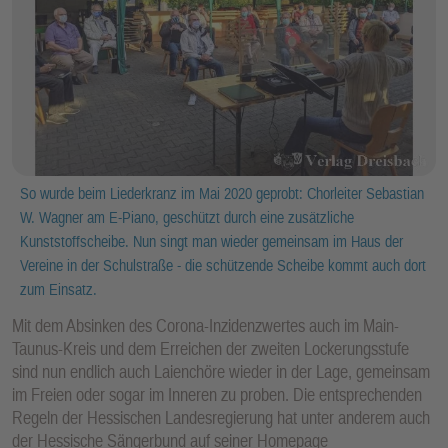
So wurde beim Liederkranz im Mai 2020 geprobt: Chorleiter Sebastian
W. Wagner am E-Piano, geschützt durch eine zusätzliche
Kunststoffscheibe. Nun singt man wieder gemeinsam im Haus der
Vereine in der Schulstraße - die schützende Scheibe kommt auch dort
zum Einsatz.
Mit dem Absinken des Corona-Inzidenzwertes auch im Main-
Taunus-Kreis und dem Erreichen der zweiten Lockerungsstufe
sind nun endlich auch Laienchöre wieder in der Lage, gemeinsam
im Freien oder sogar im Inneren zu proben. Die entsprechenden
Regeln der Hessischen Landesregierung hat unter anderem auch
der Hessische Sängerbund auf seiner Homepage