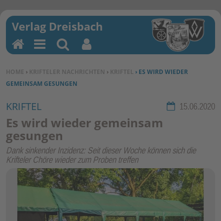
H
M
Su
Be
o
en
ch
nu
SIE BEFINDEN SICH HIER:
HOME
›
KRIFTELER NACHRICHTEN
›
KRIFTEL
› ES WIRD WIEDER
m
u
en
tz
GEMEINSAM GESUNGEN
e
erf
un
KRIFTEL
Rubrik:
15.06.2020
kti
Es wird wieder gemeinsam
on
gesungen
en
Dank sinkender Inzidenz: Seit dieser Woche können sich die
Krifteler Chöre wieder zum Proben treffen