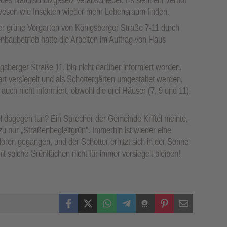
bewesen wie Insekten wieder mehr Lebensraum finden.
der grüne Vorgarten von Königsberger Straße 7-11 durch
enbaubetrieb hatte die Arbeiten im Auftrag von Haus
gsberger Straße 11, bin nicht darüber informiert worden.
art versiegelt und als Schottergärten umgestaltet werden.
ch nicht informiert, obwohl die drei Häuser (7, 9 und 11)
el dagegen tun? Ein Sprecher der Gemeinde Kriftel meinte,
zu nur „Straßenbegleitgrün". Immerhin ist wieder eine
loren gegangen, und der Schotter erhitzt sich in der Sonne
it solche Grünflächen nicht für immer versiegelt bleiben!
Facebook
X (Twitter)
WhatsApp
Telegram
Threema
Pinterest
Mail