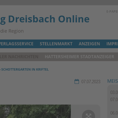
E-PAPE
ag Dreisbach Online
n die Region
VERLAGSSERVICE
STELLENMARKT
ANZEIGEN
IMPR
ELER NACHRICHTEN
HATTERSHEIMER STADTANZEIGER
› SCHOTTERGARTEN IN KRIFTEL
MEIS
Rubrik:
07.07.2023
03.0
07.0
2 / 2
06.0