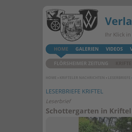
Verl
Ihr Klick i
HOME
GALERIEN
VIDEOS
FLÖRSHEIMER ZEITUNG
KRIFT
SIE BEFINDEN SICH HIER:
HOME
›
KRIFTELER NACHRICHTEN
›
LESERBRIEFE
LESERBRIEFE KRIFTEL
Leserbrief
Schottergarten in Kriftel