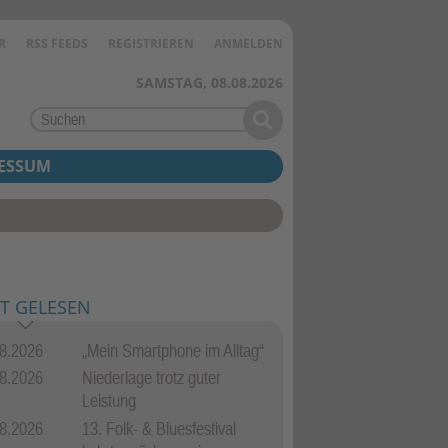
R
RSS FEEDS
REGISTRIEREN
ANMELDEN
SAMSTAG, 08.08.2026
ESSUM
T GELESEN
8.2026
„Mein Smartphone im Alltag“
8.2026
Niederlage trotz guter
Leistung
8.2026
13. Folk- & Bluesfestival