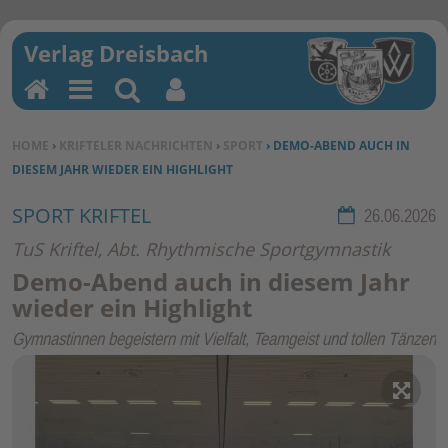
H
M
Su
Be
o
en
ch
nu
SIE BEFINDEN SICH HIER:
HOME
›
KRIFTELER NACHRICHTEN
›
SPORT
› DEMO-ABEND AUCH IN
m
u
en
tz
DIESEM JAHR WIEDER EIN HIGHLIGHT
e
erf
un
SPORT KRIFTEL
Rubrik:
26.06.2026
kti
TuS Kriftel, Abt. Rhythmische Sportgymnastik
on
Demo-Abend auch in diesem Jahr
en
wieder ein Highlight
Gymnastinnen begeistern mit Vielfalt, Teamgeist und tollen Tänzen