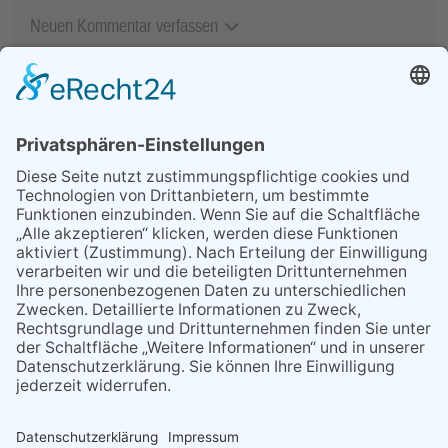
Neuen Kommentar verfassen
MEIST GELESEN
06.08.2026
13. Folk- & Bluesfestival
kehrt zurück zu seinen
Wurzeln
07.08.2026
Niederlage trotz guter
Leistung
03.08.2026
„Mein Smartphone im Alltag“
07.08.2026
Montag, 24. August: Handy
Café geöffnet
29.05.2026
Was Tschernobyl vor 40
Jahren für Kriftel bedeutete