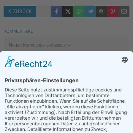
Facebook
X (Twitter)
WhatsApp
Telegram
Threema
Pinterest
Mail
ZURÜCK
KOMMENTARE
Neuen Kommentar verfassen
MEIST GELESEN
06.08.2026
13. Folk- & Bluesfestival
kehrt zurück zu seinen
Wurzeln
03.08.2026
„Mein Smartphone im Alltag“
07.08.2026
Niederlage trotz guter
Leistung
07.08.2026
Montag, 24. August: Handy
Café geöffnet