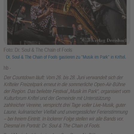
Foto: Dr. Soul & The Chain of Fools
Dr. Soul & The Chain of Fools gastieren zu "Musik im Park" in Kriftel.
hb
Der Countdown läuft: Vom 26. bis 28. Juni verwandelt sich der
Krifteler Freizeitpark erneut in die sommerliche Open-Air-Bühne
der Region. Das beliebte Festival „Musik im Park“, organisiert vom
Kulturforum Kriftel und der Gemeinde mit Unterstützung
zahlreicher Vereine, verspricht drei Tage voller Live-Musik, guter
Laune, kulinarischer Vielfalt und unvergesslicher Ferienstimmung
– bei freiem Eintritt. In lockerer Folge stellen wir alle Bands vor.
Diesmal im Porträt: Dr. Soul & The Chain of Fools.