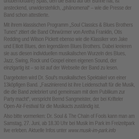
unüberhörbare) Spaß, den die Band auf der Bühne hat, ist
ansteckend, unwiderstehlich, „phänomenal“ – wie die Presse der
Band schon attestierte.
Mit ihrem klassischen Programm „Soul Classics & Blues Brothers
Tunes“ zitiert die Band Ohrwürmer von Aretha Franklin, Otis
Redding und Wilson Pickett ebenso wie die Klassiker von Jake
und Elliott Blues, den legendären Blues Brothers. Dabei kreieren
sie aus diesen individuellen musikalischen Wurzeln des Blues,
Jazz, Swing, Rock und Gospel einen eigenen Sound, der
einzigartig ist – so ist auf der Webseite der Band zu lesen.
Dargeboten wird Dr. Soul‘s musikalisches Spektakel von einer
13köpfigen Band. „Faszinierend ist ihre Leidenschaft für die Musik,
die die Band zelebriert und gemeinsam mit dem Publikum zur
Party macht“, verspricht Bernd Sangmeister, der bei Krifteler
Open-Air-Festival für die Musikacts zuständig ist.
Also bitte vormerken: Dr. Soul & The Chain of Fools kann man am
Samstag, 27. Juni, ab 18.30 Uhr bei Musik im Park im Freizeitpark
live erleben. Aktuelle Infos unter
www.musik-im-park.info