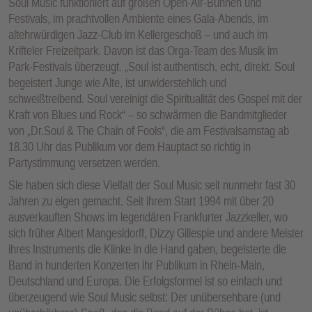
Soul Music funktioniert auf großen Open-Air-Bühnen und
Festivals, im prachtvollen Ambiente eines Gala-Abends, im
altehrwürdigen Jazz-Club im Kellergeschoß – und auch im
Krifteler Freizeitpark. Davon ist das Orga-Team des Musik im
Park-Festivals überzeugt. „Soul ist authentisch, echt, direkt. Soul
begeistert Junge wie Alte, ist unwiderstehlich und
schweißtreibend. Soul vereinigt die Spiritualität des Gospel mit der
Kraft von Blues und Rock“ – so schwärmen die Bandmitglieder
von „Dr.Soul & The Chain of Fools“, die am Festivalsamstag ab
18.30 Uhr das Publikum vor dem Hauptact so richtig in
Partystimmung versetzen werden.
Sie haben sich diese Vielfalt der Soul Music seit nunmehr fast 30
Jahren zu eigen gemacht. Seit ihrem Start 1994 mit über 20
ausverkauften Shows im legendären Frankfurter Jazzkeller, wo
sich früher Albert Mangesldorff, Dizzy Gillespie und andere Meister
ihres Instruments die Klinke in die Hand gaben, begeisterte die
Band in hunderten Konzerten ihr Publikum in Rhein-Main,
Deutschland und Europa. Die Erfolgsformel ist so einfach und
überzeugend wie Soul Music selbst: Der unübersehbare (und