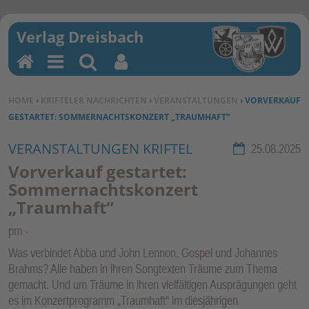
H
M
Su
Be
o
en
ch
nu
SIE BEFINDEN SICH HIER:
HOME
›
KRIFTELER NACHRICHTEN
›
VERANSTALTUNGEN
› VORVERKAUF
m
u
en
tz
GESTARTET: SOMMERNACHTSKONZERT „TRAUMHAFT“
e
erf
un
VERANSTALTUNGEN KRIFTEL
Rubrik:
25.08.2025
kti
Vorverkauf gestartet:
on
Sommernachtskonzert
en
„Traumhaft“
pm
Was verbindet Abba und John Lennon, Gospel und Johannes
Brahms? Alle haben in ihren Songtexten Träume zum Thema
gemacht. Und um Träume in ihren vielfältigen Ausprägungen geht
es im Konzertprogramm „Traumhaft“ im diesjährigen