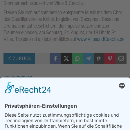
Sommernachtskonzert von Vitus & Caecilia.
Freuen Sie sich auf sommerlich-entspannte Musik mit dem Chor
des Caecilienvereins Kriftel, begleitet von Saxophon, Bass und
Drums, und auf Geschichten, die Impulse setzen und zum
Träumen einladen, am Sonntag, 24. August, um 19 Uhr in St.
Vitus. Tickets sind ab jetzt erhältlich auf
www.VitusundCaecilia.de
.
Facebook
X (Twitter)
WhatsApp
Telegram
Threema
Pinterest
Mail
ZURÜCK
KOMMENTARE
Neuen Kommentar verfassen
MEIST GELESEN
06.08.2026
Second-Hand-Shopping for