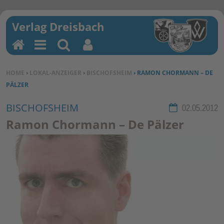
H
M
Su
Be
o
en
ch
nu
SIE BEFINDEN SICH HIER:
HOME
›
LOKAL-ANZEIGER
›
BISCHOFSHEIM
› RAMON CHORMANN – DE
m
u
en
tz
PÄLZER
e
erf
un
BISCHOFSHEIM
Rubrik:
02.05.2012
kti
Ramon Chormann – De Pälzer
on
en