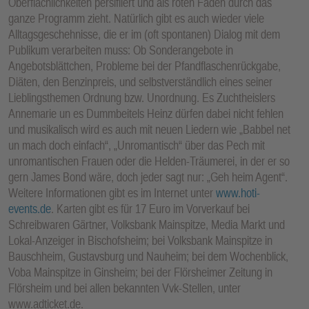
Oberflächlichkeiten persifliert und als roten Faden durch das
ganze Programm zieht. Natürlich gibt es auch wieder viele
Alltagsgeschehnisse, die er im (oft spontanen) Dialog mit dem
Publikum verarbeiten muss: Ob Sonderangebote in
Angebotsblättchen, Probleme bei der Pfandflaschenrückgabe,
Diäten, den Benzinpreis, und selbstverständlich eines seiner
Lieblingsthemen Ordnung bzw. Unordnung. Es Zuchtheislers
Annemarie un es Dummbeitels Heinz dürfen dabei nicht fehlen
und musikalisch wird es auch mit neuen Liedern wie „Babbel net
un mach doch einfach“, „Unromantisch“ über das Pech mit
unromantischen Frauen oder die Helden-Träumerei, in der er so
gern James Bond wäre, doch jeder sagt nur: „Geh heim Agent“.
Weitere Informationen gibt es im Internet unter
www.hoti-
events.de
. Karten gibt es für 17 Euro im Vorverkauf bei
Schreibwaren Gärtner, Volksbank Mainspitze, Media Markt und
Lokal-Anzeiger in Bischofsheim; bei Volksbank Mainspitze in
Bauschheim, Gustavsburg und Nauheim; bei dem Wochenblick,
Voba Mainspitze in Ginsheim; bei der Flörsheimer Zeitung in
Flörsheim und bei allen bekannten Vvk-Stellen, unter
www.adticket.de.