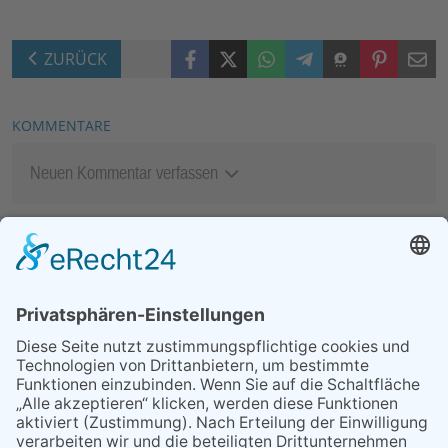
Facebook
X (Twitter)
WhatsApp
Telegram
Threema
Pinterest
Mail
ZURÜCK
KOMMENTARE
Neuen Kommentar verfassen
MEIST GELESEN
06.08.2026
Second-Hand-Shopping for
Ladies – mehr als ein
Flohmarkt
07.08.2026
Regelmäßige
Veranstaltungen
06.08.2026
13. Folk- & Bluesfestival
kehrt zurück zu seinen