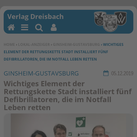
H
M
Su
Be
o
en
ch
nu
SIE BEFINDEN SICH HIER:
HOME
›
LOKAL-ANZEIGER
›
GINSHEIM-GUSTAVSBURG
› WICHTIGES
m
u
en
tz
ELEMENT DER RETTUNGSKETTE STADT INSTALLIERT FÜNF
e
erf
DEFIBRILLATOREN, DIE IM NOTFALL LEBEN RETTEN
un
kti
GINSHEIM-GUSTAVSBURG
Rubrik:
05.12.2019
on
Wichtiges Element der
en
Rettungskette Stadt installiert fünf
Defibrillatoren, die im Notfall
Leben retten