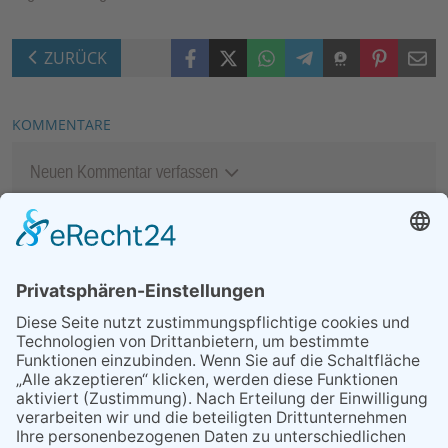
Facebook
X (Twitter)
WhatsApp
Telegram
Threema
Pinterest
Mail
ZURÜCK
KOMMENTARE
Neuen Kommentar verfassen
MEIST GELESEN
06.08.2026
Second-Hand-Shopping for
Ladies – mehr als ein
Flohmarkt
06.08.2026
13. Folk- & Bluesfestival
kehrt zurück zu seinen
Wurzeln
07.08.2026
Regelmäßige