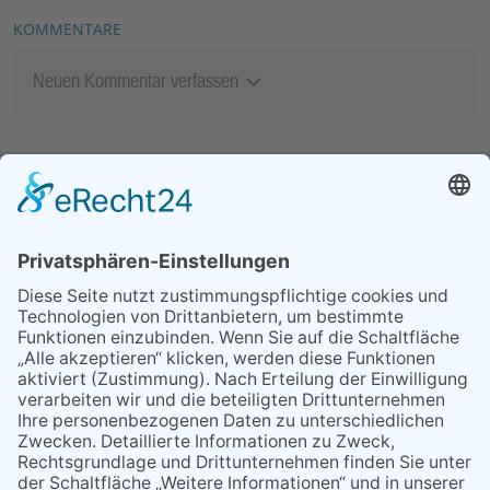
KOMMENTARE
Neuen Kommentar verfassen
MEIST GELESEN
29.05.2026
Was Tschernobyl vor 40
Jahren für Kriftel bedeutete
25.06.2026
Heimat Shoppen 2026:
Anmeldung für Unternehmen
ab sofort möglich
26.06.2026
Petrus meinte es gut mit dem
Lindenblütenfest
09.04.2026
Rückblick auf ein
erfolgreiches Jahr
30.04.2026
Teilrückstufungsantrag für
ASP-Gebiet in Hessen