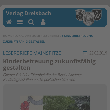
H
M
Su
Be
o
en
ch
nu
SIE BEFINDEN SICH HIER:
HOME
›
LOKAL-ANZEIGER
›
LESERBRIEFE
› KINDERBETREUUNG
m
u
en
tz
ZUKUNFTSFÄHIG GESTALTEN
e
erf
un
LESERBRIEFE MAINSPITZE
Rubrik:
22.02.2019
kti
Kinderbetreuung zukunftsfähig
on
gestalten
en
Offener Brief der Elternbeiräte der Bischofsheimer
Kindertagesstätten an die politischen Gremien