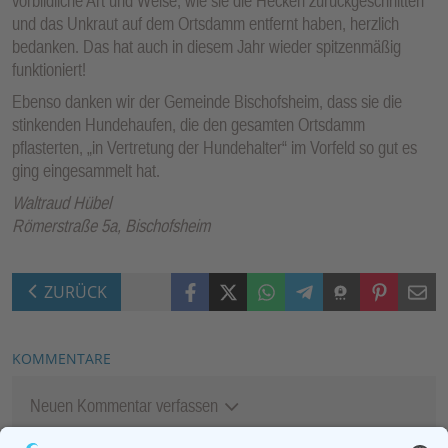
vorbildliche Art und Weise, wie sie die Hecken zurückgeschnitten
und das Unkraut auf dem Ortsdamm entfernt haben, herzlich
bedanken. Das hat auch in diesem Jahr wieder spitzenmäßig
funktioniert!
Ebenso danken wir der Gemeinde Bischofsheim, dass sie die
stinkenden Hundehaufen, die den gesamten Ortsdamm
pflasterten, „in Vertretung der Hundehalter“ im Vorfeld so gut es
ging eingesammelt hat.
Waltraud Hübel
Römerstraße 5a, Bischofsheim
Facebook
X (Twitter)
WhatsApp
Telegram
Threema
Pinterest
Mail
ZURÜCK
KOMMENTARE
Neuen Kommentar verfassen