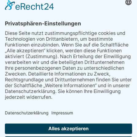
MEIST GELESEN
29.05.2026
Was Tschernobyl vor 40
Jahren für Kriftel bedeutete
06.08.2026
13. Folk- & Bluesfestival
kehrt zurück zu seinen
Wurzeln
07.08.2026
„Männerschuppen“ stellt sich
vor
07.08.2026
Polizeibericht
07.08.2026
Packende Mixed Duelle beim
KTC
NACH OBEN