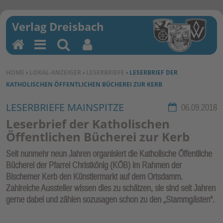
H
M
Su
Be
o
en
ch
nu
SIE BEFINDEN SICH HIER:
HOME
›
LOKAL-ANZEIGER
›
LESERBRIEFE
› LESERBRIEF DER
m
u
en
tz
KATHOLISCHEN ÖFFENTLICHEN BÜCHEREI ZUR KERB
e
erf
un
LESERBRIEFE MAINSPITZE
Rubrik:
06.09.2018
kti
Leserbrief der Katholischen
on
Öffentlichen Bücherei zur Kerb
en
Seit nunmehr neun Jahren organisiert die Katholische Öffentliche
Bücherei der Pfarrei Christkönig (KÖB) im Rahmen der
Bischemer Kerb den Künstlermarkt auf dem Ortsdamm.
Zahlreiche Aussteller wissen dies zu schätzen, sie sind seit Jahren
gerne dabei und zählen sozusagen schon zu den „Stammgästen“.