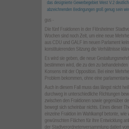
das designierte Gewerbegebiet West V.2 deutlich e
abzeichnenden Bedingungen groß genug sein wir
gus
Die fünf Fraktionen in der Flörsheimer Stadt
Wochen sind noch Zeit, um eine neue Mehrheit
aus CDU und GALF im neuen Parlament keine 
konstituierenden Sitzung die Verhältnisse klär
Es wird sie geben, die neue Gestaltungsmehrh
bestimmen wird, die zu den zu behandelnden
Konsens mit der Opposition. Bei einer Mehrhe
Problem bekommen, ohne eine parlamentari
Auch in diesem Fall muss das längst nicht h
durchweg in unterschiedliche Richtungen bew
zwischen den Fraktionen sowie gegenüber der 
bewegt sich scheinbar nichts. Eines dieser 
einzelne Fraktion im Wahlkampf betonte, wie 
gewünschten Flächen für ihre Entwicklung anb
der Stadtverordnetenversammlung datiert vo