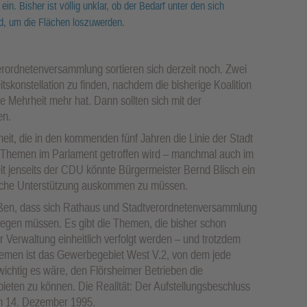
in. Bisher ist völlig unklar, ob der Bedarf unter den sich
d, um die Flächen loszuwerden.
verordnetenversammlung sortieren sich derzeit noch. Zwei
skonstellation zu finden, nachdem die bisherige Koalition
Mehrheit mehr hat. Dann sollten sich mit der
en.
eit, die in den kommenden fünf Jahren die Linie der Stadt
 Themen im Parlament getroffen wird – manchmal auch im
it jenseits der CDU könnte Bürgermeister Bernd Blisch ein
sche Unterstützung auskommen zu müssen.
eißen, dass sich Rathaus und Stadtverordnetenversammlung
egen müssen. Es gibt die Themen, die bisher schon
Verwaltung einheitlich verfolgt werden – und trotzdem
Themen ist das Gewerbegebiet West V.2, von dem jede
wichtig es wäre, den Flörsheimer Betrieben die
ieten zu können. Die Realität: Der Aufstellungsbeschluss
m 14. Dezember 1995.