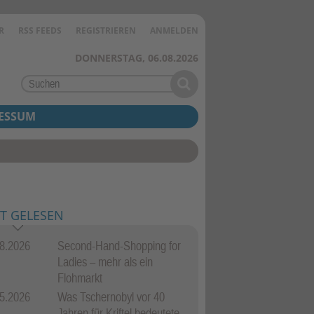
R
RSS FEEDS
REGISTRIEREN
ANMELDEN
DONNERSTAG, 06.08.2026
ESSUM
T GELESEN
8.2026
Second-Hand-Shopping for
Ladies – mehr als ein
Flohmarkt
5.2026
Was Tschernobyl vor 40
Jahren für Kriftel bedeutete