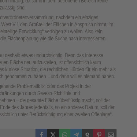
tion hinfällig, da somit in dem betroffenen Bereich keine
lässig sind.
Stadtverordnetenversammlung, nachdem ein einziges
West V.1 den Großteil der Flächen in Anspruch nimmt, im
einteilige Entwicklung“ verfolgen zu wollen. Also kein
r die Flächenplanung wie die Suche nach interessierten
au deshalb etwas undurchsichtig. Denn das Interesse
euen Fläche neu aufzustellen, ist offensichtlich kaum
s kuriose Situation, die rechtlichen Hürden für ein mehr als
ich genommen zu haben – und dann will es niemand haben.
ehende Problematik ist oder das Projekt in der
ränkungen durch Seveso-Richtlinie und
nehmen – die gesamte Fläche überflüssig macht, soll der
Ende des Jahres jedenfalls, so ein anderes Datum, soll der
ichtlich unter Berücksichtigung einer zweiten Offenlage“.
Facebook
X (Twitter)
WhatsApp
Telegram
Threema
Pinterest
Mail