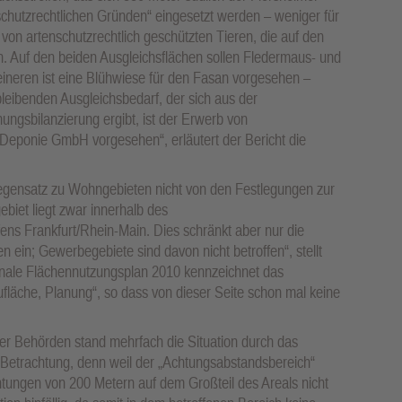
nschutzrechtlichen Gründen“ eingesetzt werden – weniger für
on artenschutzrechtlich geschützten Tieren, die auf den
. Auf den beiden Ausgleichsflächen sollen Fledermaus- und
leineren ist eine Blühwiese für den Fasan vorgesehen –
bleibenden Ausgleichsbedarf, der sich aus der
ungsbilanzierung ergibt, ist der Erwerb von
eponie GmbH vorgesehen“, erläutert der Bericht die
 Gegensatz zu Wohngebieten nicht von den Festlegungen zur
biet liegt zwar innerhalb des
ns Frankfurt/Rhein-Main. Dies schränkt aber nur die
in; Gewerbegebiete sind davon nicht betroffen“, stellt
ionale Flächennutzungsplan 2010 kennzeichnet das
ufläche, Planung“, so dass von dieser Seite schon mal keine
r Behörden stand mehrfach die Situation durch das
Betrachtung, denn weil der „Achtungsabstandsbereich“
chtungen von 200 Metern auf dem Großteil des Areals nicht