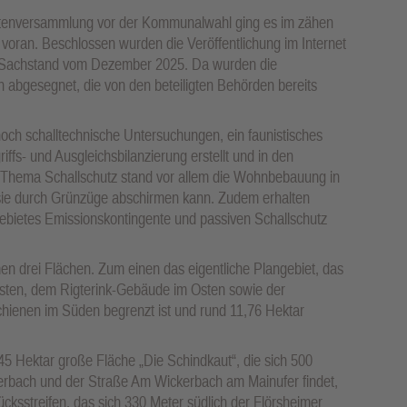
dnetenversammlung vor der Kommunalwahl ging es im zähen
 voran. Beschlossen wurden die Veröffentlichung im Internet
m Sachstand vom Dezember 2025. Da wurden die
 abgesegnet, die von den beteiligten Behörden bereits
noch schalltechnische Untersuchungen, ein faunistisches
ffs- und Ausgleichsbilanzierung erstellt und in den
hema Schallschutz stand vor allem die Wohnbebauung in
ie durch Grünzüge abschirmen kann. Zudem erhalten
bietes Emissionskontingente und passiven Schallschutz
drei Flächen. Zum einen das eigentliche Plangebiet, das
sten, dem Rigterink-Gebäude im Osten sowie der
hienen im Süden begrenzt ist und rund 11,76 Hektar
5 Hektar große Fläche „Die Schindkaut“, die sich 500
erbach und der Straße Am Wickerbach am Mainufer findet,
cksstreifen, das sich 330 Meter südlich der Flörsheimer