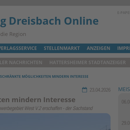
E-PAPE
ag Dreisbach Online
n die Region
VERLAGSSERVICE
STELLENMARKT
ANZEIGEN
IMPR
ELER NACHRICHTEN
HATTERSHEIMER STADTANZEIGER
ESCHRÄNKTE MÖGLICHKEITEN MINDERN INTERESSE
MEIS
Rubrik:
23.04.2026
ten mindern Interesse
06.0
ewerbegebiet West V.2 erschaffen - der Sachstand
29.0