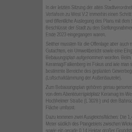
In der letzten Sitzung der alten Stadtveror
Verfahren zu West V.2 immerhin einen Schritt
und öffentliche Auslegung des Plans mit de
Beschlüsse der Stadt zu den Stellungsnahmen
Ende 2023 eingegangen waren.
Seither mussten für die Offenlage aber auch 
Gutachten, ein Umweltbericht sowie eine Eingri
Bebauungsplan aufgenommen worden. Beim T
Keramag/Falkenberg im Fokus und wie man s
bestimmte Bereiche des geplanten Gewerbege
(Luftschalldämmung der Außenbauteile).
Zum Bebauungsplan gehören genau genommen 
von dem Abenteuerspielplatz Keramag im We
Hochheimer Straße (L 3028 ) und den Bahnsc
Fläche umfasst.
Dazu kommen zwei Ausgleichsflächen: Die 1,4
Meter südlich des Plangebiets zwischen Wick
sowie ein gerade 0,14 Hektar großer Grundstü