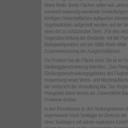
Warte findet. Beide Flächen sollen aus „arte
eventuell notwendig werdende Umsiedlungen v
künftigen Gewerbeflächen auftauchen könnten
Vogelnistkästen aufgestellt werden, auf der k
eines der zu schützenden Tiere. „Für den ver
Gegenüberstellung der Bestands- mit der Plan
Biotopwertpunkten von der RMD Rhein-Main D
Zusammensetzung der Ausgleichsflächen.
Ein Problem hat die Fläche nicht: Sie ist im
Siedlungsbeschränkung betroffen. „Das Plange
Siedlungsbeschränkungsgebietes des Flughafe
Ausweisung neuer Wohn- und Mischbauflächen e
der Vorbericht der Verwaltung klar. Der Reg
Plangebiet daher bereits als „Gewerbliche Ba
Probleme drohen.
In den Beschlüssen zu den Stellungnahmen de
angrenzende Shell-Tanklager im Zentrum der 
eines Tanklagers mit seinen explosiven Einri