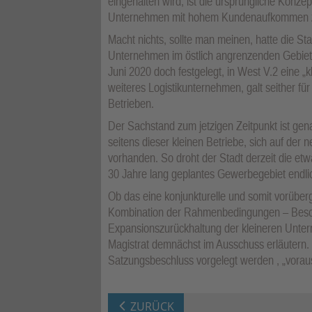
eingehalten wird, ist die ursprüngliche Konzep
Unternehmen mit hohem Kundenaufkommen zu
Macht nichts, sollte man meinen, hatte die 
Unternehmen im östlich angrenzenden Gebiet 
Juni 2020 doch festgelegt, in West V.2 eine „kl
weiteres Logistikunternehmen, galt seither fü
Betrieben.
Der Sachstand zum jetzigen Zeitpunkt ist gen
seitens dieser kleinen Betriebe, sich auf der n
vorhanden. So droht der Stadt derzeit die etwa
30 Jahre lang geplantes Gewerbegebiet endl
Ob das eine konjunkturelle und somit vorüberg
Kombination der Rahmenbedingungen – Besch
Expansionszurückhaltung der kleineren Unter
Magistrat demnächst im Ausschuss erläutern. 
Satzungsbeschluss vorgelegt werden , „vorauss
ZURÜCK