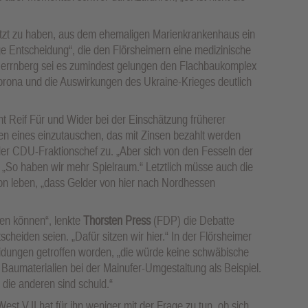
nutzt zu haben, aus dem ehemaligen Marienkrankenhaus ein
e Entscheidung“, die den Flörsheimern eine medizinische
Herrnberg sei es zumindest gelungen den Flachbaukomplex
rona und die Auswirkungen des Ukraine-Krieges deutlich
t Reif Für und Wider bei der Einschätzung früherer
en eines einzutauschen, das mit Zinsen bezahlt werden
t der CDU-Fraktionschef zu. „Aber sich von den Fesseln der
. „So haben wir mehr Spielraum.“ Letztlich müsse auch die
on leben, „dass Gelder von hier nach Nordhessen
sen können“, lenkte
Thorsten Press
(FDP) die Debatte
scheiden seien. „Dafür sitzen wir hier.“ In der Flörsheimer
dungen getroffen worden, „die würde keine schwäbische
 Baumaterialien bei der Mainufer-Umgestaltung als Beispiel.
 die anderen sind schuld.“
t V.II hat für ihn weniger mit der Frage zu tun, ob sich