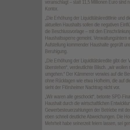
veranschlagt – statt 11,5 Millionen Euro sind 
Kontor.
„Die Erhöhung der Liquiditätskreditlinie und 
aktuellen Haushalts sollen die negativen Einfl
die Beschlussvorlage – mit den Einschränkun
Haushaltssperre gemeint. Verwaltungsintern 
Aufstellung kommender Haushalte geprüft und 
Beruhigung.
„Die Erhöhung der Liquiditätskredite gibt der 
überstehen“, verdeutlichte Blisch. „wir wolle
umgehen.“ Der Kämmerer verwies auf die Bes
ohne Rücklagen wie etwa Hofheim, die auf di
sieht der Flörsheimer Nachtrag nicht vor.
„Wir waren alle geschockt“, betonte SPD-Fin
Haushalt durch die wirtschaftlichen Entwickl
Gewerbesteuerzahlungen der Betriebe mit de
eben schnell deutliche Abweichungen. Die Hoc
Mehrheit habe seinerzeit feiern lassen, sei g