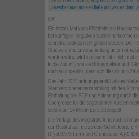
Gewerbesteuer erzielen ließe und was es dann un
gus
Ein letztes Mal kann Flörsheim ein Haushalts
bei künftigen, negativen Salden herkommen soll
schnell allerdings nicht geklärt werden. Der H
Stadtverordnetenversammlung unter normalen
worden wäre, wird in diesem Jahr nicht mehr v
in die Zukunft, wie sie Bürgermeister und Kä
noch so ungewiss, dass sich dies nicht in Zahl
Das Jahr 2025 ordnungsgemäß abzuschließen, d
Stadtverordnetenversammlung mit den Stimme
Enthaltung der FDP und Ablehnung durch die 
Obergrenze für die sogenannten Kassenkredite,
sieben auf 14 Million Euro verdoppelt.
Die Vorlage des Magistrats führt noch einma
der Realität auf, die zu dem Schritt führten
B (-502.975 Euro) und Grundsteuer A (-9.828