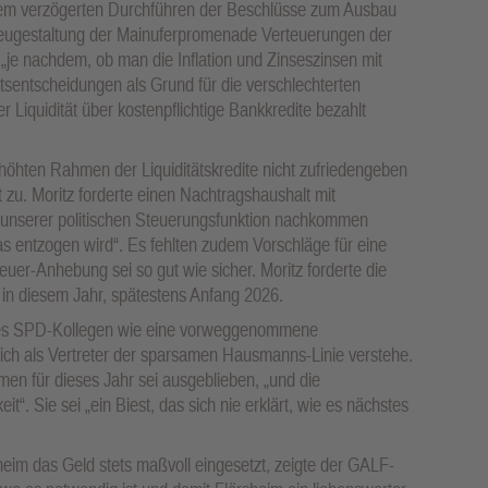
 dem verzögerten Durchführen der Beschlüsse zum Ausbau
Neugestaltung der Mainuferpromenade Verteuerungen der
„je nachdem, ob man die Inflation und Zinseszinsen mit
tsentscheidungen als Grund für die verschlechterten
 Liquidität über kostenpflichtige Bankkredite bezahlt
höhten Rahmen der Liquiditätskredite nicht zufriedengeben
 zu. Moritz forderte einen Nachtragshaushalt mit
nt unserer politischen Steuerungsfunktion nachkommen
as entzogen wird“. Es fehlten zudem Vorschläge für eine
euer-Anhebung sei so gut wie sicher. Moritz forderte die
 in diesem Jahr, spätestens Anfang 2026.
es SPD-Kollegen wie eine vorweggenommene
 sich als Vertreter der sparsamen Hausmanns-Linie verstehe.
men für dieses Jahr sei ausgeblieben, „und die
“. Sie sei „ein Biest, das sich nie erklärt, wie es nächstes
eim das Geld stets maßvoll eingesetzt, zeigte der GALF-