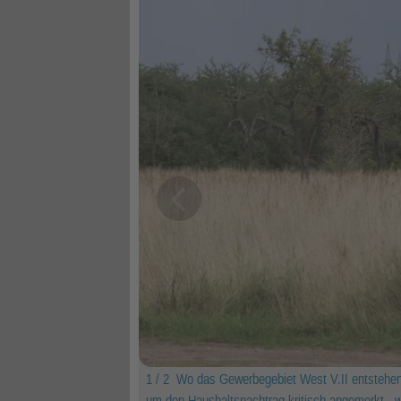
1 / 2
Wo das Gewerbegebiet West V.II entstehen s
um den Haushaltsnachtrag kritisch angemerkt - w