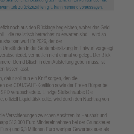
vermittelt zurückzuzahlen gilt, kann niemand voraussagen.
defizit noch aus den Rücklage begleichen, woher das Geld
 – die realistisch betrachtet zu erwarten sind – wird so
aushaltsentwurf für 2026, der der
 Umständen in der Septembersitzung im Entwurf vorgelegt
erabschiedet, vermutlich nicht einmal vorgelegt. Der Blick
mmerer Bernd Blisch in dem Aufstellung geben muss, ist
en fassen lässt.
afür soll nun ein Kniff sorgen, den die
n der CDU/GALF-Koalition sowie der Freien Bürger bei
SPD verabschiedete. Einzige Stellschraube: Die
 offiziell Liquiditätskredite, wird durch den Nachtrag von
l die Verschiebungen zwischen Ansätzen im Haushalt und
: Knapp 513.000 Euro Mindereinnahmen bei der Grundsteuer
 Euro) und 6,3 Millionen Euro weniger Gewerbesteuer als