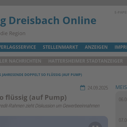
E-PAPE
ag Dreisbach Online
n die Region
VERLAGSSERVICE
STELLENMARKT
ANZEIGEN
IMPR
ELER NACHRICHTEN
HATTERSHEIMER STADTANZEIGER
IS JAHRESENDE DOPPELT SO FLÜSSIG (AUF PUMP)
MEIS
Rubrik:
24.09.2025
o flüssig (auf Pump)
06.0
skredit-Rahmen zieht Diskussion um Gewerbeeinnahmen
2 / 2
Auc
07.0
kam bei d