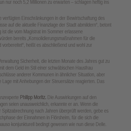
nun nur noch 5,2 Millionen zu erwarten – schlagen heftig ins
die verfügten Einschränkungen in der Bewirtschaftung des
üsse auf die aktuelle Finanzlage der Stadt abmildern“, betont
g ist die vom Magistrat im Sommer erlassene
würden bereits „Konsolidierungsmaßnahmen für die
vorbereitet“, heißt es abschließend und wohl zur
Verwaltung Sicherheit, die letzten Monate des Jahres gut zu
n mit dem Geld im Stil einer schwäbischen Hausfrau
chlüsse anderer Kommunen in ähnlicher Situation, aber
e Lage mit Anhebungen der Steuersätze reagierten. Das
anzexperte
Philipp Moritz.
Die Auswirkungen auf den
ungen seien unausweichlich, erkannte er an. Wenn die
r Spitzabrechnung nach Jahren überprüft werden, gebe es
hphase der Einnahmen in Flörsheim, für die sich die
enauso konjunkturell bedingt gewesen wie nun diese Delle.