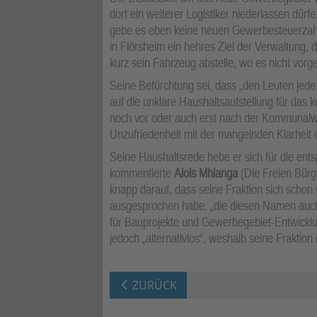
dort ein weiterer Logistiker niederlassen dürf
gebe es eben keine neuen Gewerbesteuerzahler
in Flörsheim ein hehres Ziel der Verwaltung,
kurz sein Fahrzeug abstelle, wo es nicht vorg
Seine Befürchtung sei, dass „den Leuten jede
auf die unklare Haushaltsaufstellung für das
noch vor oder auch erst nach der Kommunalwa
Unzufriedenheit mit der mangelnden Klarheit 
Seine Haushaltsrede hebe er sich für die en
kommentierte
Alois Mhlanga
(Die Freien Bürg
knapp darauf, dass seine Fraktion sich schon 
ausgesprochen habe, „die diesen Namen auch 
für Bauprojekte und Gewerbegebiet-Entwicklu
jedoch „alternativlos“, weshalb seine Fraktio
ZURÜCK