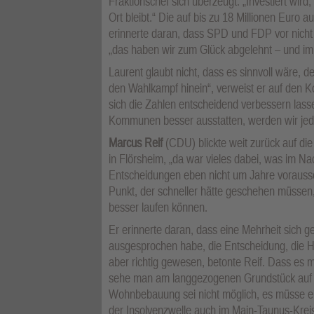
Fraktionschef sich überzeugt. „Investiert wird
Ort bleibt.“ Die auf bis zu 18 Millionen Euro
erinnerte daran, dass SPD und FDP vor nicht
„das haben wir zum Glück abgelehnt – und im 
Laurent glaubt nicht, dass es sinnvoll wäre, 
den Wahlkampf hinein“, verweist er auf den 
sich die Zahlen entscheidend verbessern las
Kommunen besser ausstatten, werden wir jedes
Marcus Reif
(CDU) blickte weit zurück auf die
in Flörsheim, „da war vieles dabei, was im Na
Entscheidungen eben nicht um Jahre vorauss
Punkt, der schneller hätte geschehen müssen,
besser laufen können.
Er erinnerte daran, dass eine Mehrheit sich g
ausgesprochen habe, die Entscheidung, die H
aber richtig gewesen, betonte Reif. Dass es 
sehe man am langgezogenen Grundstück auf d
Wohnbebauung sei nicht möglich, es müsse ei
der Insolvenzwelle auch im Main-Taunus-Kreis