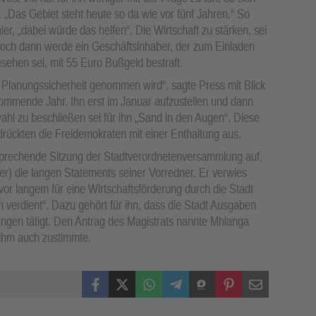
e. „Das Gebiet steht heute so da wie vor fünf Jahren.“ So
, „dabei würde das helfen“. Die Wirtschaft zu stärken, sei
 doch dann werde ein Geschäftsinhaber, der zum Einladen
esehen sei, mit 55 Euro Bußgeld bestraft.
 Planungssicherheit genommen wird“, sagte Press mit Blick
 kommende Jahr. Ihn erst im Januar aufzustellen und dann
hl zu beschließen sei für ihn „Sand in den Augen“. Diese
drückten die Freidemokraten mit einer Enthaltung aus.
tsprechende Sitzung der Stadtverordnetenversammlung auf,
er) die langen Statements seiner Vorredner. Er verwies
vor langem für eine Wirtschaftsförderung durch die Stadt
verdient“. Dazu gehört für ihn, dass die Stadt Ausgaben
ngen tätigt. Den Antrag des Magistrats nannte Mhlanga
n ihm auch zustimmte.
Facebook
X (Twitter)
WhatsApp
Telegram
Threema
Pinterest
Mail