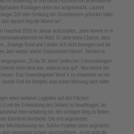
, wo es notwendig ist und damit Flörsheim ein liebenswerter
 aufgebauten Rücklagen seien nun aufgebraucht. Laurent
 langer Zeit eine Senkung der Grundsteuern gefordert habe,
Jahr danach fing die Misere an“.
den Haushalt 2026 im Januar aufzustellen, „dann kommt er in
Kommunalwahltermin im März. Er sieht keine Chance, dass
sen. „Solange Bund und Länder sich nicht bewegen und die
 Jahr wieder solche Diskussionen führen“, fürchtet er.
 vergangenen „25 bis 30 Jahre“ politischer Entscheidungen
chhinein nicht ideal war, anderes war gut“. Man könne bei
chauen. Das Gewerbegebiet West V zu entwickeln sei ein
 nannte Reif ein Beispiel, was seiner Meinung nach hätte
egen einen weiteren Logistiker auf den Flächen
LG mit der Entwicklung des Gebiets zu beauftragen, sei
manchmal eben schwierig sei, den richtigen Weg zu finden,
er Bahnhofs-Nordseite. Die erst angestrebte
ne Mischbebauung her. Solche Projekte seien angesichts
 aber momentan schwer durchzuführen, „es ist nicht die