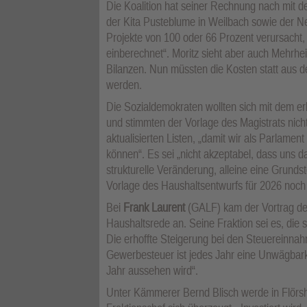
Die Koalition hat seiner Rechnung nach mit
der Kita Pusteblume in Weilbach sowie der 
Projekte von 100 oder 66 Prozent verursacht, 
einberechnet“. Moritz sieht aber auch Mehrhei
Bilanzen. Nun müssten die Kosten statt aus der
werden.
Die Sozialdemokraten wollten sich mit dem er
und stimmten der Vorlage des Magistrats nicht
aktualisierten Listen, „damit wir als Parlame
können“. Es sei „nicht akzeptabel, dass uns d
strukturelle Veränderung, alleine eine Grundst
Vorlage des Haushaltsentwurfs für 2026 noch
Bei
Frank Laurent
(GALF) kam der Vortrag d
Haushaltsrede an. Seine Fraktion sei es, die
Die erhoffte Steigerung bei den Steuereinnah
Gewerbesteuer ist jedes Jahr eine Unwägbarkeit
Jahr aussehen wird“.
Unter Kämmerer Bernd Blisch werde in Flörsh