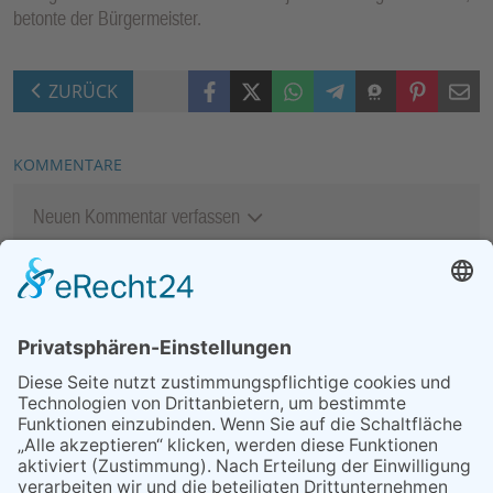
betonte der Bürgermeister.
Facebook
X (Twitter)
WhatsApp
Telegram
Threema
Pinterest
Mail
ZURÜCK
KOMMENTARE
Neuen Kommentar verfassen
MEIST GELESEN
06.08.2026
Second-Hand-Shopping for
Ladies – mehr als ein
Flohmarkt
07.08.2026
Regelmäßige
Veranstaltungen
06.08.2026
13. Folk- & Bluesfestival