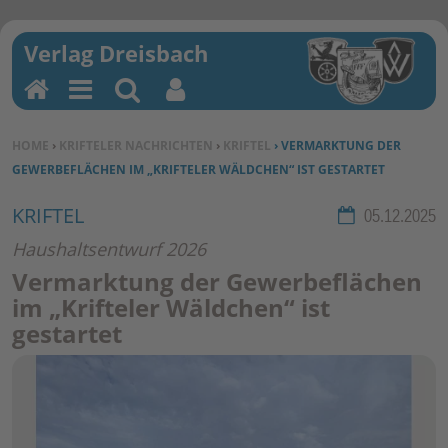
H
M
Su
Be
o
en
ch
nu
SIE BEFINDEN SICH HIER:
HOME
›
KRIFTELER NACHRICHTEN
›
KRIFTEL
› VERMARKTUNG DER
m
u
en
tz
GEWERBEFLÄCHEN IM „KRIFTELER WÄLDCHEN“ IST GESTARTET
e
erf
un
KRIFTEL
Rubrik:
05.12.2025
kti
Haushaltsentwurf 2026
on
Vermarktung der Gewerbeflächen
en
im „Krifteler Wäldchen“ ist
gestartet