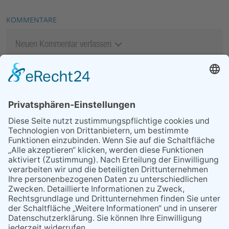
KOMMENTARE
Neuen Kommentar verfassen
MEIST GELESEN
07.08.2026
„Männerschuppen“ stellt sich
vor
29.05.2026
Was Tschernobyl vor 40
Jahren für Kriftel bedeutete
07.08.2026
Polizeibericht
06.08.2026
13. Folk- & Bluesfestival
kehrt zurück zu seinen
Wurzeln
07.08.2026
Packende Mixed Duelle beim
KTC