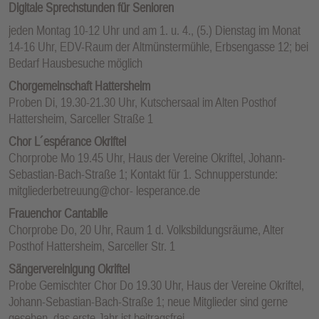
Digitale Sprechstunden für Senioren
jeden Montag 10-12 Uhr und am 1. u. 4., (5.) Dienstag im Monat
14-16 Uhr, EDV-Raum der Altmünstermühle, Erbsengasse 12; bei
Bedarf Hausbesuche möglich
Chorgemeinschaft Hattersheim
Proben Di, 19.30-21.30 Uhr, Kutschersaal im Alten Posthof
Hattersheim, Sarceller Straße 1
Chor L´espérance Okriftel
Chorprobe Mo 19.45 Uhr, Haus der Vereine Okriftel, Johann-
Sebastian-Bach-Straße 1; Kontakt für 1. Schnupperstunde:
mitgliederbetreuung@chor- lesperance.de
Frauenchor Cantabile
Chorprobe Do, 20 Uhr, Raum 1 d. Volksbildungsräume, Alter
Posthof Hattersheim, Sarceller Str. 1
Sängervereinigung Okriftel
Probe Gemischter Chor Do 19.30 Uhr, Haus der Vereine Okriftel,
Johann-Sebastian-Bach-Straße 1; neue Mitglieder sind gerne
gesehen, das erste Jahr ist beitragsfrei.