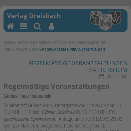
H
M
Su
Be
o
en
ch
nu
SIE BEFINDEN SICH HIER:
HOME
›
HATTERSHEIMER STADTANZEIGER
›
REGELMÄSSIGE V
m
u
en
tz
ERANSTALTUNGEN
› REGELMÄSSIGE VERANSTALTUNGEN
e
erf
un
REGELMÄSSIGE VERANSTALTUNGEN H
R
ATTERSHEIM
kti
on
28.11.2025
en
Regelmäßige Veranstaltungen
Grünes Haus Hattersheim
Familientreff Grünes Haus, Untergärtenweg 1;
Babytreff
Mo, 10-
11.30 Uhr, 1. Stock;
Offener Spielkreis
Di, 10-11.30 Uhr, EG;
geschlossene Spielkreise
auf Anfrage unter Tel. 01590/5329002
oder per Mail an: info@gruenes-haus-hatters┐heim.de;