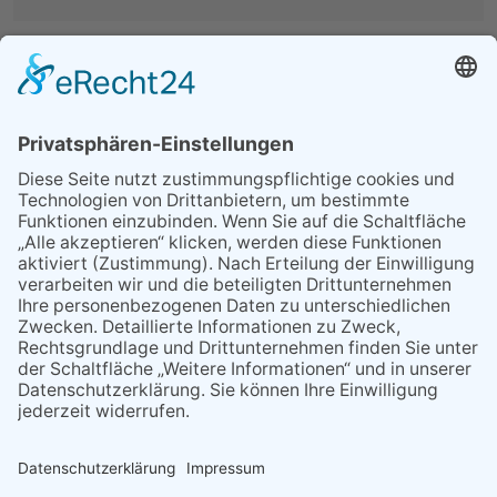
MEIST GELESEN
06.08.2026
Second-Hand-Shopping for
Ladies – mehr als ein
Flohmarkt
29.05.2026
Was Tschernobyl vor 40
Jahren für Kriftel bedeutete
16.06.2026
Wie Mangafiguren Flörsheim
erobern
31.07.2026
Verkostung im Rathaus
06.08.2026
Montagsgesellschaft
diskutiert die Zukunft der
digitalen Infrastruktur