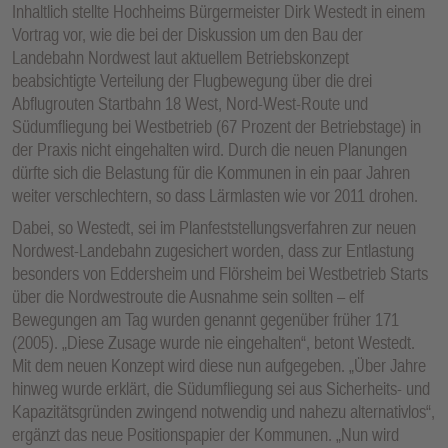
Inhaltlich stellte Hochheims Bürgermeister Dirk Westedt in einem
Vortrag vor, wie die bei der Diskussion um den Bau der
Landebahn Nordwest laut aktuellem Betriebskonzept
beabsichtigte Verteilung der Flugbewegung über die drei
Abflugrouten Startbahn 18 West, Nord-West-Route und
Südumfliegung bei Westbetrieb (67 Prozent der Betriebstage) in
der Praxis nicht eingehalten wird. Durch die neuen Planungen
dürfte sich die Belastung für die Kommunen in ein paar Jahren
weiter verschlechtern, so dass Lärmlasten wie vor 2011 drohen.
Dabei, so Westedt, sei im Planfeststellungsverfahren zur neuen
Nordwest-Landebahn zugesichert worden, dass zur Entlastung
besonders von Eddersheim und Flörsheim bei Westbetrieb Starts
über die Nordwestroute die Ausnahme sein sollten – elf
Bewegungen am Tag wurden genannt gegenüber früher 171
(2005). „Diese Zusage wurde nie eingehalten“, betont Westedt.
Mit dem neuen Konzept wird diese nun aufgegeben. „Über Jahre
hinweg wurde erklärt, die Südumfliegung sei aus Sicherheits- und
Kapazitätsgründen zwingend notwendig und nahezu alternativlos“,
ergänzt das neue Positionspapier der Kommunen. „Nun wird