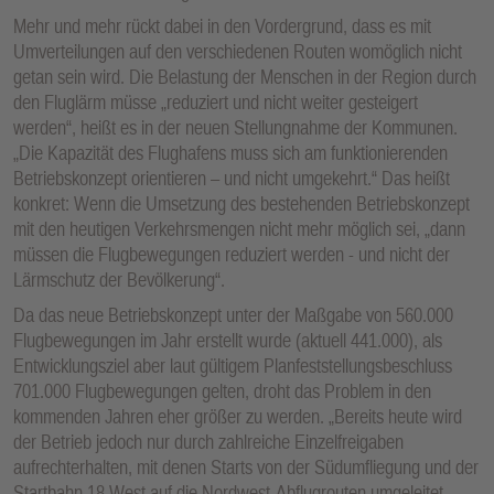
Mehr und mehr rückt dabei in den Vordergrund, dass es mit
Umverteilungen auf den verschiedenen Routen womöglich nicht
getan sein wird. Die Belastung der Menschen in der Region durch
den Fluglärm müsse „reduziert und nicht weiter gesteigert
werden“, heißt es in der neuen Stellungnahme der Kommunen.
„Die Kapazität des Flughafens muss sich am funktionierenden
Betriebskonzept orientieren – und nicht umgekehrt.“ Das heißt
konkret: Wenn die Umsetzung des bestehenden Betriebskonzept
mit den heutigen Verkehrsmengen nicht mehr möglich sei, „dann
müssen die Flugbewegungen reduziert werden - und nicht der
Lärmschutz der Bevölkerung“.
Da das neue Betriebskonzept unter der Maßgabe von 560.000
Flugbewegungen im Jahr erstellt wurde (aktuell 441.000), als
Entwicklungsziel aber laut gültigem Planfeststellungsbeschluss
701.000 Flugbewegungen gelten, droht das Problem in den
kommenden Jahren eher größer zu werden. „Bereits heute wird
der Betrieb jedoch nur durch zahlreiche Einzelfreigaben
aufrechterhalten, mit denen Starts von der Südumfliegung und der
Startbahn 18 West auf die Nordwest-Abflugrouten umgeleitet