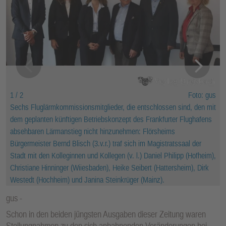
1 / 2
Foto: gus
Sechs Fluglärmkommissionsmitglieder, die entschlossen sind, den mit
dem geplanten künftigen Betriebskonzept des Frankfurter Flughafens
absehbaren Lärmanstieg nicht hinzunehmen: Flörsheims
Bürgermeister Bernd Blisch (3.v.r.) traf sich im Magistratssaal der
Stadt mit den Kolleginnen und Kollegen (v. l.) Daniel Philipp (Hofheim),
Christiane Hinninger (Wiiesbaden), Heike Seibert (Hattersheim), Dirk
Westedt (Hochheim) und Janina Steinkrüger (Mainz).
gus
Schon in den beiden jüngsten Ausgaben dieser Zeitung waren
Stellungnahmen zu den sich anbahnenden Veränderungen bei