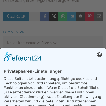
Lärmbelastung in der Region schon längst erreicht.”
Facebook
X (Twitter)
WhatsApp
Telegram
Threema
Pinterest
Mail
ZURÜCK
KOMMENTARE
Neuen Kommentar verfassen
MEIST GELESEN
06.08.2026
13. Folk- & Bluesfestival
kehrt zurück zu seinen
Wurzeln
29.05.2026
Was Tschernobyl vor 40
Jahren für Kriftel bedeutete
07.08.2026
Niederlage trotz guter