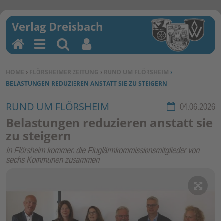
H
M
Su
Be
o
en
ch
nu
SIE BEFINDEN SICH HIER:
HOME
›
FLÖRSHEIMER ZEITUNG
›
RUND UM FLÖRSHEIM
›
m
u
en
tz
BELASTUNGEN REDUZIEREN ANSTATT SIE ZU STEIGERN
e
erf
un
RUND UM FLÖRSHEIM
Rubrik:
04.06.2026
kti
Belastungen reduzieren anstatt sie
on
zu steigern
en
In Flörsheim kommen die Fluglärmkommissionsmitglieder von
sechs Kommunen zusammen