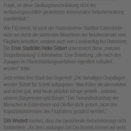
Frage, ob diese Siedlungsbeschränkung nicht der
verfassungsrechtlich garantierten kommunalen Selbstverwaltung
zuwiderläuft.“
Wie Flörsheim, ist auch der Hattersheimer Stadtteil Eddersheim
nicht nur durch die startenden Maschinen der Nordwestroute vom
Fluglärm betroffen, sondern auch vom Landeanflug bei Ostbetrieb.
Die
Erste Stadträtin Heike Seibert
unterstreicht diese „massive
Doppelbelastung“ Eddersheims. Eine Belastung, „die nach den
Zusagen im Planfeststellungsverfahren eigentlich reduziert
werden“ sollte.
Jetzt erlebe ihre Stadt das Gegenteil: „Die damaligen Grundlagen
werden Schritt für Schritt aufgegeben. Was früher als alternativlos
und sicher galt, wird heute plötzlich infrage gestellt - zulasten
unserer Bürgerinnen und Bürger.“ Der Gesundheitsschutz der
Menschen in Eddersheim und Okriftel dürfe jedoch „nicht den
Kapazitätsinteressen des Flughafens geopfert werden.”
Dirk Westedt
moniert, dass das bestehende Betriebskonzept nicht
funktioniere. „An den Landungen bei Ost-Betrieb können wir wohl