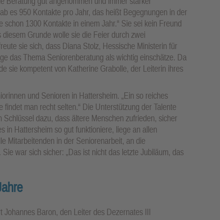
die Beratung gut angenommen und immer stärker
 gab es 950 Kontakte pro Jahr, das heißt Begegnungen in der
 schon 1300 Kontakte in einem Jahr.“ Sie sei kein Freund
 diesem Grunde wolle sie die Feier durch zwei
eute sie sich, dass Diana Stolz, Hessische Ministerin für
lege das Thema Seniorenberatung als wichtig einschätze. Da
rde sie kompetent von Katherine Grabolle, der Leiterin ihres
iorinnen und Senioren in Hattersheim. „Ein so reiches
indet man recht selten.“ Die Unterstützung der Talente
n Schlüssel dazu, dass ältere Menschen zufrieden, sicher
 in Hattersheim so gut funktioniere, liege an allen
le Mitarbeitenden in der Seniorenarbeit, an die
ie war sich sicher: „Das ist nicht das letzte Jubiläum, das
Jahre
t Johannes Baron, den Leiter des Dezernates III