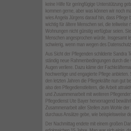
keine Hilfe für geringfügige Unterstützung g
kommen gerne, aber was können wir noch mac
wies Angela Jürgens darauf hin, dass Pfleg
wichtig für ältere Menschen sei, die teilweise
Wohnungen nicht günstig verfügbar seien. Sie 
Menschen angesprochen würde. Insgesamt leid
schwierig, wenn man wegen des Datenschutzes
Aus Sicht der Pflegenden schilderte Sandra Te
ständig neue Rahmenbedingungen durch die G
Augen verliere. Dazu käme der Fachkräftemang
hochwertige und engagierte Pflege anbieten. S
den letzten Jahren die Pflegekräfte nun gut b
also den Pflegedienstleitern, die Arbeit attrak
und Zusammenarbeit mit weiteren Pflegenden.
Pflegedienst Ute Bayer hervorragend bewährt
Zusammenarbeit aller Stellen zum Wohle der 
durchaus Ansätze gebe, wie beispielsweise d
Der Nachmittag endete mit einem großen Dank
erfolgreichen 15 Jahre. Man war sich einig, 