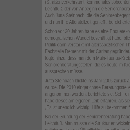
(Straßenverkehrsamt, kommunales Jobcenter 
Leichtfuß, der von Anbeginn die Seniorenberatu
Auch Jutta Steinbach, die die Seniorenbegegn
und nun ihre Altersteilzeit genießt, bereichert
Schon vor 30 Jahren habe es eine Enqueteko
demografischen Wandel beschäftigt habe, blic
Politik dann verstärkt mit altersspezifischen
Fachstelle Demenz mit der Caritas gegründet.
fügte hinzu, dass man dem Main-Taunus-Kreis
Seniorenberatungsstellen, die es heute im Kr
aussprechen müsse.
Jutta Steinbach blickte ins Jahr 2005 zurück a
wurde. Die 2010 eingerichtete Beratungsstelle
angenommen worden, berichtete sie. Sehr eindr
habe dieses am eigenen Leib erfahren, als si
„Es ist unendlich wichtig, Hilfe zu bekommen.“
Bei der Gründung der Seniorenberatung habe 
Leichtfuß. Man musste die Struktur entwickel
definieren. Für die Öffentlichkeitsarbeit waren