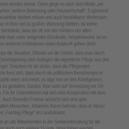
eboten werden könne. Dann ginge es nach dem Motto „wir
hen, weitere Betreuung oder Hauswirtschaft“. Ergänzend
e bezahlbar bleiben müsse und auch bezahlbarer Wohnraum
 nur in ihrer viel zu großen Wohnung bleiben, da kleine
berichtete, dass sie oft von den Kindern der alten
e man unter steigender Bürokratie, beispielsweise sei es
 weiteren Institutionen keine Auskunft geben dürfe.
pe die Situation: Oftmals sei die Gefahr, dass man durch
esetzgebung oder Auflagen die eigentliche Pflege aus den
el. Trotzdem ist sie sicher, dass die Pflegenden
ie freut sich, dass durch die politischen Bemühungen in
ezahlt seien und meint, es läge nun an den Arbeitgebern,
tiv zu gestalten. Sandra Tepe setzt auf Vernetzung vor Ort
 Für ihr Unternehmen hat sich eine Kooperation mit dem
. Auch Benedict Pretnar wünscht sich eine gute
alten Menschen. Johannes Baron betonte, dass er hierzu
en „Fachtag Pflege“ im Landratsamt.
 an alle Mitwirkenden in der Seniorenberatung für die
dass auch noch weitere 15 gute Jahre folgen werden.