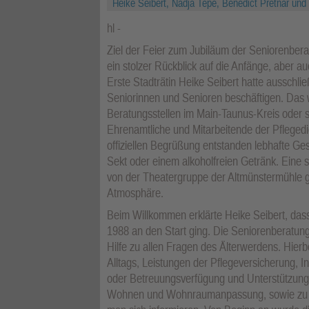
Heike Seibert, Nadja Tepe, Benedict Pretnar und 
hl
Ziel der Feier zum Jubiläum der Seniorenber
ein stolzer Rückblick auf die Anfänge, aber au
Erste Stadträtin Heike Seibert hatte ausschli
Seniorinnen und Senioren beschäftigen. Das w
Beratungsstellen im Main-Taunus-Kreis oder so
Ehrenamtliche und Mitarbeitende der Pfleged
offiziellen Begrüßung entstanden lebhafte G
Sekt oder einem alkoholfreien Getränk. Ein
von der Theatergruppe der Altmünstermühle g
Atmosphäre.
Beim Willkommen erklärte Heike Seibert, das
1988 an den Start ging. Die Seniorenberatung
Hilfe zu allen Fragen des Älterwerdens. Hier
Alltags, Leistungen der Pflegeversicherung, 
oder Betreuungsverfügung und Unterstützung
Wohnen und Wohnraumanpassung, sowie zu Bi