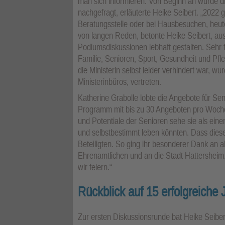
man sich informieren. Von Beginn an wurde 
nachgefragt, erläuterte Heike Seibert. „2022
Beratungsstelle oder bei Hausbesuchen, heute
von langen Reden, betonte Heike Seibert, aus
Podiumsdiskussionen lebhaft gestalten. Sehr fr
Familie, Senioren, Sport, Gesundheit und Pf
die Ministerin selbst leider verhindert war, wu
Ministerinbüros, vertreten.
Katherine Grabolle lobte die Angebote für Sen
Programm mit bis zu 30 Angeboten pro Woche f
und Potentiale der Senioren sehe sie als eine
und selbstbestimmt leben könnten. Dass dieses
Beteiligten. So ging ihr besonderer Dank an al
Ehrenamtlichen und an die Stadt Hattersheim. S
wir feiern.“
Rückblick auf 15 erfolgreiche 
Zur ersten Diskussionsrunde bat Heike Seiber