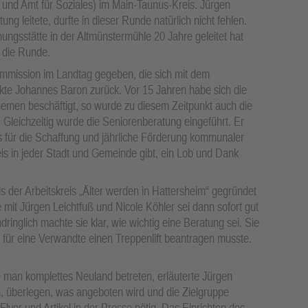
und Amt für Soziales) im Main-Taunus-Kreis. Jürgen
ng leitete, durfte in dieser Runde natürlich nicht fehlen.
ungsstätte in der Altmünstermühle 20 Jahre geleitet hat
e die Runde.
mmission im Landtag gegeben, die sich mit dem
kte Johannes Baron zurück. Vor 15 Jahren habe sich die
 Themen beschäftigt, so wurde zu diesem Zeitpunkt auch die
 Gleichzeitig wurde die Seniorenberatung eingeführt. Er
 für die Schaffung und jährliche Förderung kommunaler
eis in jeder Stadt und Gemeinde gibt, ein Lob und Dank
ls der Arbeitskreis „Älter werden in Hattersheim“ gegründet
 mit Jürgen Leichtfuß und Nicole Köhler sei dann sofort gut
inglich machte sie klar, wie wichtig eine Beratung sei. Sie
e für eine Verwandte einen Treppenlift beantragen musste.
man komplettes Neuland betreten, erläuterte Jürgen
n, überlegen, was angeboten wird und die Zielgruppe
 Flyer und Artikel in der Presse nötig. Das Einrichten des