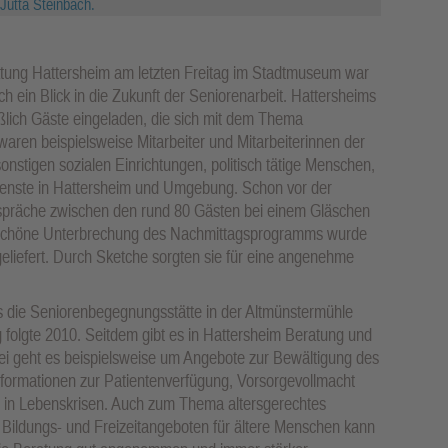
Jutta Steinbach.
atung Hattersheim am letzten Freitag im Stadtmuseum war
ch ein Blick in die Zukunft der Seniorenarbeit. Hattersheims
eßlich Gäste eingeladen, die sich mit dem Thema
aren beispielsweise Mitarbeiter und Mitarbeiterinnen der
nstigen sozialen Einrichtungen, politisch tätige Menschen,
ienste in Hattersheim und Umgebung. Schon vor der
espräche zwischen den rund 80 Gästen bei einem Gläschen
e schöne Unterbrechung des Nachmittagsprogramms wurde
eliefert. Durch Sketche sorgten sie für eine angenehme
s die Seniorenbegegnungsstätte in der Altmünstermühle
 folgte 2010. Seitdem gibt es in Hattersheim Beratung und
bei geht es beispielsweise um Angebote zur Bewältigung des
Informationen zur Patientenverfügung, Vorsorgevollmacht
 in Lebenskrisen. Auch zum Thema altersgerechtes
ldungs- und Freizeitangeboten für ältere Menschen kann