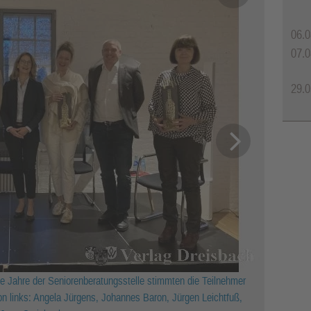
06.0
07.0
29.0
che Jahre der Seniorenberatungsstelle stimmten die Teilnehmer
n links: Angela Jürgens, Johannes Baron, Jürgen Leichtfuß,