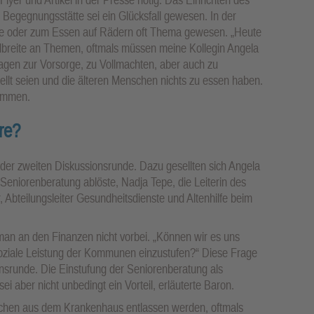
 Begegnungsstätte sei ein Glücksfall gewesen. In der
ufe oder zum Essen auf Rädern oft Thema gewesen. „Heute
andbreite an Themen, oftmals müssen meine Kollegin Angela
ragen zur Vorsorge, zu Vollmachten, aber auch zu
lt seien und die älteren Menschen nichts zu essen haben.
ommen.
re?
der zweiten Diskussionsrunde. Dazu gesellten sich Angela
 Seniorenberatung ablöste, Nadja Tepe, die Leiterin des
 Abteilungsleiter Gesundheitsdienste und Altenhilfe beim
an an den Finanzen nicht vorbei. „Können wir es uns
ge soziale Leistung der Kommunen einzustufen?“ Diese Frage
onsrunde. Die Einstufung der Seniorenberatung als
i aber nicht unbedingt ein Vorteil, erläuterte Baron.
chen aus dem Krankenhaus entlassen werden, oftmals