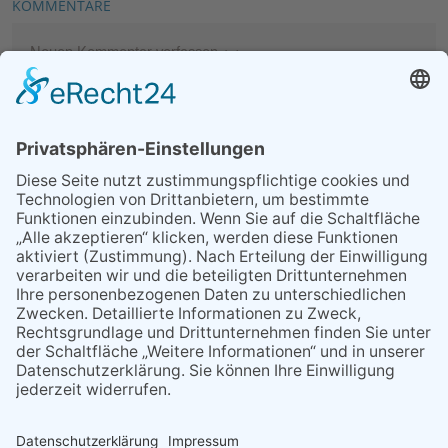
KOMMENTARE
Neuen Kommentar verfassen
MEIST GELESEN
07.08.2026
Ärztlicher Notdienst
09.08.2026
Zusatz-Matinee mit der Nero
Blues Band
24.07.2026
Klimaschutzmanagement
geht in die nächste Runde
29.05.2026
Was Tschernobyl vor 40
Jahren für Kriftel bedeutete
10.04.2026
War‘s das mit der
Meisterschaft?