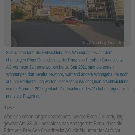
Seit Jahren läuft die Entwicklung des Wohnquartiers auf dem
ehemaligen Phrix-Gelände, das die Prinz von Preußen Grundbesitz
AG vor neun Jahren erworben hatte. Seit 2021 sind die ersten
Wohnungen dort bereits bewohnt, während andere Wohngebäude noch
auf ihre Fertigstellung warten. Der Abschluss der Quartiersentwicklung
war für Sommer 2027 geplant. Die Insolvenz des Vorhabenträgers wirft
nun viele Fragen auf.
mpk
Was sich schon länger abzeichnete, wurde Ende Juli endgültig
gewiss: Am 28. Juli beschloss das Amtsgericht Bonn, dass die
Prinz von Preußen Grundbesitz AG künftig unter der Aufsicht