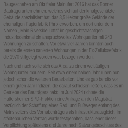
Baugeschehen am Okrifteler Mainufer: 2016 hat das Bonner
Bauträgerunternehmen, welches sich auf denkmalgeschützte
Gebäude spezialisiert hat, das 3,5 Hektar große Gelände der
ehemaligen Papierfabrik Phrix erworben, um dort unter dem
Namen ,,Main Riverside Lofts" im geschichtsträchtigen
Industriedenkmal ein anspruchsvolles Wohnquartier mit 240
Wohnungen zu schaffen. Vor etwa vier Jahren konnten auch
bereits die ersten sanierten Wohnungen in der Ex-Zellulosefabrik,
die 1970 stillgelegt worden war, bezogen werden.
Nach und nach sollte sich das Areal zu einem weitläufigen
Wohnquartier mausern. Seit etwa einem halben Jahr ruhen nun
jedoch schon die weiteren Bauarbeiten. Und es gab bereits vor
einem guten Jahr Indizien, die darauf schließen ließen, dass es im
Getriebe des Bauträgers hakt: Im Juni 2024 richtete die
Hattersheimer SPD-Fraktion eine Anfrage an den Magistrat
bezüglich der Schaffung eines Rad- und Fußweges entlang des
Mains seitens des Vorhabenträgers als Infrastrukturausgleich. Im
städtebaulichen Vertrag wurde festgehalten, dass jener dieser
Verpflichtung spätestens drei Jahre nach Satzungsbeschluss des