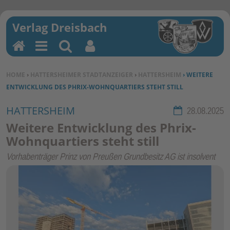
H
M
Su
Be
o
en
ch
nu
SIE BEFINDEN SICH HIER:
HOME
›
HATTERSHEIMER STADTANZEIGER
›
HATTERSHEIM
› WEITERE
m
u
en
tz
ENTWICKLUNG DES PHRIX-WOHNQUARTIERS STEHT STILL
e
erf
un
HATTERSHEIM
Rubrik:
28.08.2025
kti
Weitere Entwicklung des Phrix-
on
Wohnquartiers steht still
en
Vorhabenträger Prinz von Preußen Grundbesitz AG ist insolvent