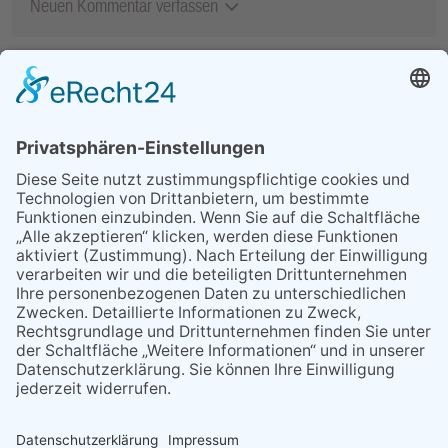
Neuen Kommentar verfassen
MEIST GELESEN
06.08.2026
Second-Hand-Shopping for
Ladies – mehr als ein
Flohmarkt
06.08.2026
13. Folk- & Bluesfestival
kehrt zurück zu seinen
Wurzeln
06.08.2026
Polizeibericht
07.08.2026
Regelmäßige
Veranstaltungen
29.05.2026
Was Tschernobyl vor 40
Jahren für Kriftel bedeutete