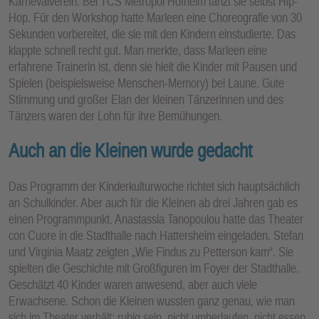
Karnevalverein. Bei TCS Metropol Hofheim tanzt sie selbst Hip-
Hop. Für den Workshop hatte Marleen eine Choreografie von 30
Sekunden vorbereitet, die sie mit den Kindern einstudierte. Das
klappte schnell recht gut. Man merkte, dass Marleen eine
erfahrene Trainerin ist, denn sie hielt die Kinder mit Pausen und
Spielen (beispielsweise Menschen-Memory) bei Laune. Gute
Stimmung und großer Elan der kleinen Tänzerinnen und des
Tänzers waren der Lohn für ihre Bemühungen.
Auch an die Kleinen wurde gedacht
Das Programm der Kinderkulturwoche richtet sich hauptsächlich
an Schulkinder. Aber auch für die Kleinen ab drei Jahren gab es
einen Programmpunkt. Anastassia Tanopoulou hatte das Theater
con Cuore in die Stadthalle nach Hattersheim eingeladen. Stefan
und Virginia Maatz zeigten „Wie Findus zu Petterson kam“. Sie
spielten die Geschichte mit Großfiguren im Foyer der Stadthalle.
Geschätzt 40 Kinder waren anwesend, aber auch viele
Erwachsene. Schon die Kleinen wussten ganz genau, wie man
sich im Theater verhält: ruhig sein, nicht umherlaufen, nicht essen