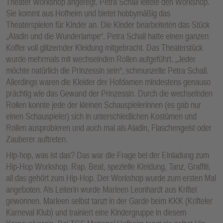
Theater Workshop angeregt. Petra Schall leitete den Workshop.
Sie kommt aus Hofheim und bietet hobbymäßig das
Theaterspielen für Kinder an. Die Kinder bearbeiteten das Stück
„Aladin und die Wunderlampe“. Petra Schall hatte einen ganzen
Koffer voll glitzernder Kleidung mitgebracht. Das Theaterstück
wurde mehrmals mit wechselnden Rollen aufgeführt. „Jeder
möchte natürlich die Prinzessin sein“, schmunzelte Petra Schall.
Allerdings waren die Kleider der Hofdamen mindestens genauso
prächtig wie das Gewand der Prinzessin. Durch die wechselnden
Rollen konnte jede der kleinen Schauspielerinnen (es gab nur
einen Schauspieler) sich in unterschiedlichen Kostümen und
Rollen ausprobieren und auch mal als Aladin, Flaschengeist oder
Zauberer auftreten.
Hip-hop, was ist das? Das war die Frage bei der Einladung zum
Hip-Hop Workshop. Rap, Beat, spezielle Kleidung, Tanz, Graffiti,
all das gehört zum Hip-Hop. Der Workshop wurde zum ersten Mal
angeboten. Als Leiterin wurde Marleen Leonhardt aus Kriftel
gewonnen. Marleen selbst tanzt in der Garde beim KKK (Krifteler
Karneval Klub) und trainiert eine Kindergruppe in diesem