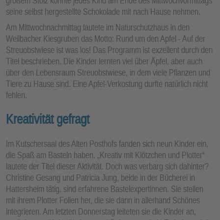
großem Stolz konnte jedes Kind am Ende des Mittwochvormittags
seine selbst hergestellte Schokolade mit nach Hause nehmen.
Am Mittwochnachmittag lautete im Naturschutzhaus in den
Weilbacher Kiesgruben das Motto: Rund um den Apfel - Auf der
Streuobstwiese ist was los! Das Programm ist exzellent durch den
Titel beschrieben. Die Kinder lernten viel über Äpfel, aber auch
über den Lebensraum Streuobstwiese, in dem viele Pflanzen und
Tiere zu Hause sind. Eine Apfel-Verkostung durfte natürlich nicht
fehlen.
Kreativität gefragt
Im Kutschersaal des Alten Posthofs fanden sich neun Kinder ein,
die Spaß am Basteln haben. „Kreativ mit Klötzchen und Plotter“
lautete der Titel dieser Aktivität. Doch was verbarg sich dahinter?
Christine Gesang und Patricia Jung, beide in der Bücherei in
Hattersheim tätig, sind erfahrene Bastelexpertinnen. Sie stellen
mit ihrem Plotter Folien her, die sie dann in allerhand Schönes
integrieren. Am letzten Donnerstag leiteten sie die Kinder an,