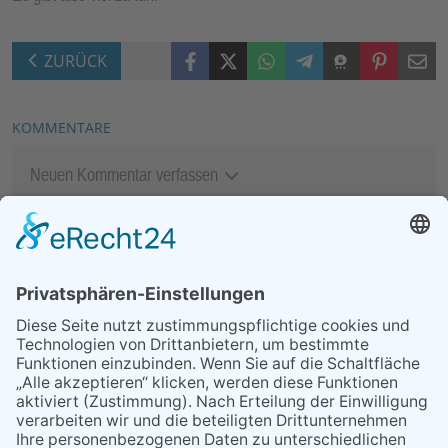
Facebook
X (Twitter)
WhatsApp
Telegram
Threema
Pinterest
Mail
ZURÜCK
KOMMENTARE
Neuen Kommentar verfassen
MEIST GELESEN
06.08.2026
13. Folk- & Bluesfestival
kehrt zurück zu seinen
Wurzeln
03.08.2026
„Mein Smartphone im Alltag“
07.08.2026
Niederlage trotz guter
Leistung
07.08.2026
Montag, 24. August: Handy