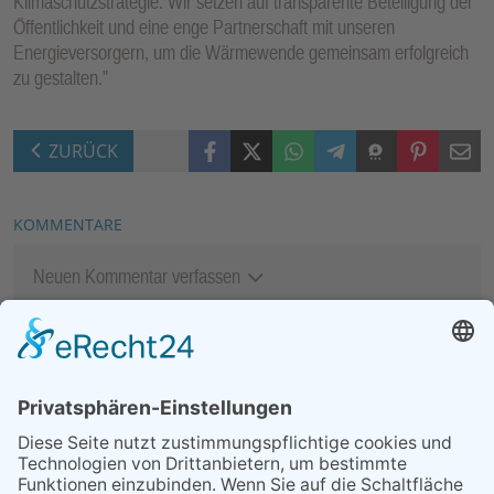
Klimaschutzstrategie. Wir setzen auf transparente Beteiligung der
Öffentlichkeit und eine enge Partnerschaft mit unseren
Energieversorgern, um die Wärmewende gemeinsam erfolgreich
zu gestalten.”
Facebook
X (Twitter)
WhatsApp
Telegram
Threema
Pinterest
Mail
ZURÜCK
KOMMENTARE
Neuen Kommentar verfassen
MEIST GELESEN
03.08.2026
„Mein Smartphone im Alltag“
07.08.2026
Niederlage trotz guter
Leistung