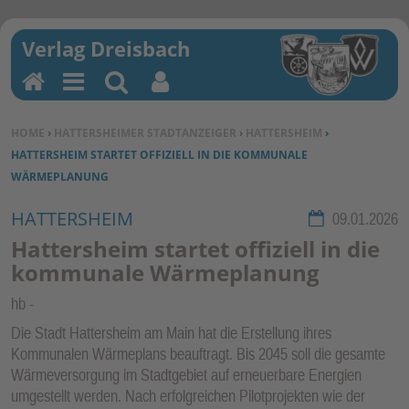
H
M
Su
Be
o
en
ch
nu
SIE BEFINDEN SICH HIER:
HOME
›
HATTERSHEIMER STADTANZEIGER
›
HATTERSHEIM
›
m
u
en
tz
HATTERSHEIM STARTET OFFIZIELL IN DIE KOMMUNALE
e
erf
WÄRMEPLANUNG
un
kti
HATTERSHEIM
Rubrik:
09.01.2026
on
Hattersheim startet offiziell in die
en
kommunale Wärmeplanung
hb
Die Stadt Hattersheim am Main hat die Erstellung ihres
Kommunalen Wärmeplans beauftragt. Bis 2045 soll die gesamte
Wärmeversorgung im Stadtgebiet auf erneuerbare Energien
umgestellt werden. Nach erfolgreichen Pilotprojekten wie der