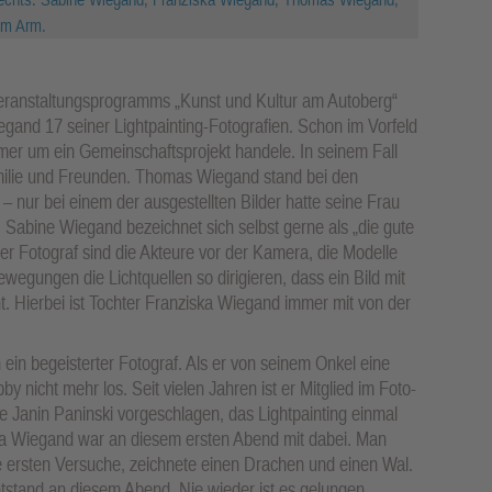
em Arm.
Veranstaltungsprogramms „Kunst und Kultur am Autoberg“
egand 17 seiner Lightpainting-Fotografien. Schon im Vorfeld
mmer um ein Gemeinschaftsprojekt handele. In seinem Fall
Familie und Freunden. Thomas Wiegand stand bei den
– nur bei einem der ausgestellten Bilder hatte seine Frau
abine Wiegand bezeichnet sich selbst gerne als „die gute
er Fotograf sind die Akteure vor der Kamera, die Modelle
ewegungen die Lichtquellen so dirigieren, dass ein Bild mit
. Hierbei ist Tochter Franziska Wiegand immer mit von der
ein begeisterter Fotograf. Als er von seinem Onkel eine
 nicht mehr los. Seit vielen Jahren ist er Mitglied im Foto-
te Janin Paninski vorgeschlagen, das Lightpainting einmal
ka Wiegand war an diesem ersten Abend mit dabei. Man
die ersten Versuche, zeichnete einen Drachen und einen Wal.
ntstand an diesem Abend. Nie wieder ist es gelungen,