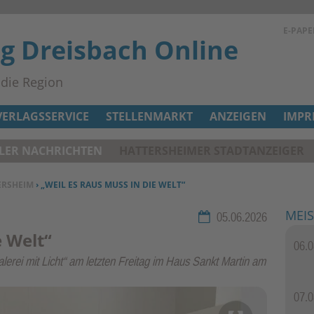
E-PAPE
ag Dreisbach Online
n die Region
VERLAGSSERVICE
STELLENMARKT
ANZEIGEN
IMPR
ELER NACHRICHTEN
HATTERSHEIMER STADTANZEIGER
ERSHEIM
› „WEIL ES RAUS MUSS IN DIE WELT“
MEIS
Rubrik:
05.06.2026
e Welt“
06.0
alerei mit Licht“ am letzten Freitag im Haus Sankt Martin am
2 / 3
07.0
Patrick S