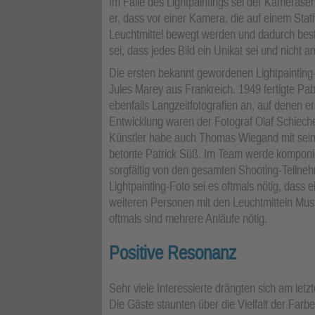
Im Falle des Lightpaintings sei der Kamerase
er, dass vor einer Kamera, die auf einem Stativ
Leuchtmittel bewegt werden und dadurch best
sei, dass jedes Bild ein Unikat sei und nicht
Die ersten bekannt gewordenen Lightpaintin
Jules Marey aus Frankreich. 1949 fertigte Pa
ebenfalls Langzeitfotografien an, auf denen er 
Entwicklung waren der Fotograf Olaf Schiech
Künstler habe auch Thomas Wiegand mit seine
betonte Patrick Süß. Im Team werde komponier
sorgfältig von den gesamten Shooting-Teilneh
Lightpainting-Foto sei es oftmals nötig, dass
weiteren Personen mit den Leuchtmitteln Must
oftmals sind mehrere Anläufe nötig.
Positive Resonanz
Sehr viele Interessierte drängten sich am le
Die Gäste staunten über die Vielfalt der Farb