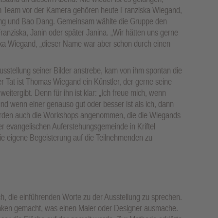
m Team vor der Kamera gehören heute Franziska Wiegand,
Dang und Bao Dang. Gemeinsam wählte die Gruppe den
ranziska, Janin oder später Janina. „Wir hätten uns gerne
iska Wiegand, „dieser Name war aber schon durch einen
stellung seiner Bilder anstrebe, kam von ihm spontan die
der Tat ist Thomas Wiegand ein Künstler, der gerne seine
itergibt. Denn für ihn ist klar: „Ich freue mich, wenn
d wenn einer genauso gut oder besser ist als ich, dann
 wurden auch die Workshops angenommen, die die Wiegands
er evangelischen Auferstehungsgemeinde in Kriftel
die eigene Begeisterung auf die Teilnehmenden zu
ch, die einführenden Worte zu der Ausstellung zu sprechen.
danken gemacht, was einen Maler oder Designer ausmache.