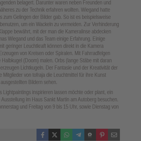
agenden belagert. Darunter waren neben Freunden und
näheres zu der Technik erfahren wollten. Wiegand hatte
ps zum Gelingen der Bilder gab. So ist es beispielsweise
u benutzen, um ein Wackeln zu vermeiden. Zur Verhinderung
e Klappe bewährt, mit der man die Kameralinse abdecken
omas Wiegand und das Team einige Erfahrung. Einige
mit geringer Leuchtkraft können direkt in die Kamera
Erzeugen von Kreisen oder Spiralen. Mit Fahrradfelgen
Halbkugel (Doom) malen. Orbs (lange Stäbe mit daran
 erzeugen Lichtkugeln. Der Fantasie und der Kreativität der
 Mitglieder von tofraja die Leuchtmittel für ihre Kunst
ausgestellten Bildern sehen.
 Lightpaintings inspirieren lassen möchte oder plant, ein
ie Ausstellung im Haus Sankt Martin am Autoberg besuchen.
nnerstag und Freitag von 9 bis 15 Uhr, sowie Dienstag von
Facebook
X (Twitter)
WhatsApp
Telegram
Threema
Pinterest
Mail