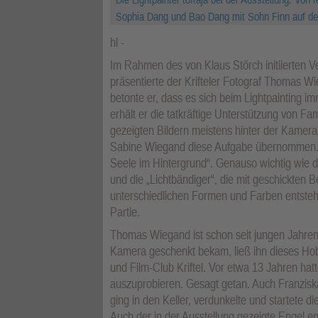
Sophia Dang und Bao Dang mit Sohn Finn auf d
hl
Im Rahmen des von Klaus Störch initiierten 
präsentierte der Krifteler Fotograf Thomas Wi
betonte er, dass es sich beim Lightpainting i
erhält er die tatkräftige Unterstützung von 
gezeigten Bildern meistens hinter der Kamera 
Sabine Wiegand diese Aufgabe übernommen. S
Seele im Hintergrund“. Genauso wichtig wie d
und die „Lichtbändiger“, die mit geschickten B
unterschiedlichen Formen und Farben entsteht
Partie.
Thomas Wiegand ist schon seit jungen Jahren 
Kamera geschenkt bekam, ließ ihn dieses Hobby
und Film-Club Kriftel. Vor etwa 13 Jahren hat
auszuprobieren. Gesagt getan. Auch Franzis
ging in den Keller, verdunkelte und startete 
Auch der in der Ausstellung gezeigte Engel e