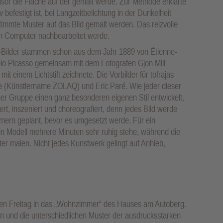
nsor die Fläche auf der gemalt werde. Zur Methode erklärte
 befestigt ist, bei Langzeitbelichtung in der Dunkelheit
immte Muster auf das Bild gemalt werden. Das reizvolle
 am Computer nachbearbeitet werde.
g-Bilder stammen schon aus dem Jahr 1889 von Étienne-
blo Picasso gemeinsam mit dem Fotografen Gjon Mili
mit einem Lichtstift zeichnete. Die Vorbilder für tofrajas
e (Künstlername ZOLAQ) und Eric Paré. Wie jeder dieser
r Gruppe einen ganz besonderen eigenen Stil entwickelt,
t, inszeniert und choreografiert, denn jedes Bild werde
mern geplant, bevor es umgesetzt werde. Für ein
 ein Modell mehrere Minuten sehr ruhig stehe, während die
er malen. Nicht jedes Kunstwerk gelingt auf Anhieb,
tzten Freitag in das „Wohnzimmer“ des Hauses am Autoberg.
en und die unterschiedlichen Muster der ausdrucksstarken