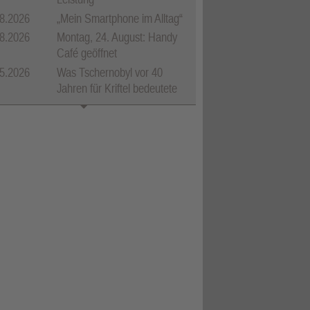
d Klaus Störch.
8.2026
„Mein Smartphone im Alltag“
8.2026
Montag, 24. August: Handy
Café geöffnet
5.2026
Was Tschernobyl vor 40
Jahren für Kriftel bedeutete