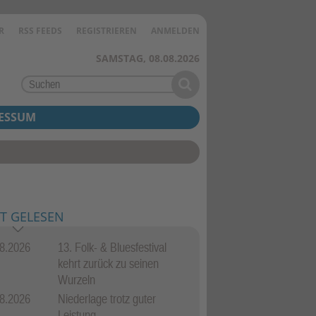
R
RSS FEEDS
REGISTRIEREN
ANMELDEN
SAMSTAG, 08.08.2026
ESSUM
T GELESEN
8.2026
13. Folk- & Bluesfestival
kehrt zurück zu seinen
Wurzeln
8.2026
Niederlage trotz guter
üß vom Fotoclub Flörsheim (im roten Hemd) bei seiner Laudatio. Links dan
Leistung