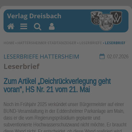
H
M
Su
Be
o
en
ch
nu
SIE BEFINDEN SICH HIER:
HOME
›
HATTERSHEIMER STADTANZEIGER
›
LESERBRIEFE
› LESERBRIEF
m
u
en
tz
e
erf
LESERBRIEFE HATTERSHEIM
Rubrik:
02.07.2026
un
Leserbrief
kti
on
Zum Artikel „Deichrückverlegung geht
en
voran", HS Nr. 21 vom 21. Mai
Noch im Frühjahr 2025 verkündet unser Bürgermeister auf einer
BUND-Veranstaltung in der Eddersheimer Parkanlage am Main,
dass er die vom Regierungspräsidium geplante und
subventionierte Hochwasserschutzwand nicht möchte. Er braucht
diese Wand nicht. Er entscheidet, ob diese Wand realisiert wird.