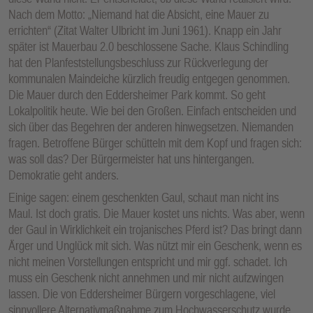
Nach dem Motto: „Niemand hat die Absicht, eine Mauer zu
errichten“ (Zitat Walter Ulbricht im Juni 1961). Knapp ein Jahr
später ist Mauerbau 2.0 beschlossene Sache. Klaus Schindling
hat den Planfeststellungsbeschluss zur Rückverlegung der
kommunalen Maindeiche kürzlich freudig entgegen genommen.
Die Mauer durch den Eddersheimer Park kommt. So geht
Lokalpolitik heute. Wie bei den Großen. Einfach entscheiden und
sich über das Begehren der anderen hinwegsetzen. Niemanden
fragen. Betroffene Bürger schütteln mit dem Kopf und fragen sich:
was soll das? Der Bürgermeister hat uns hintergangen.
Demokratie geht anders.
Einige sagen: einem geschenkten Gaul, schaut man nicht ins
Maul. Ist doch gratis. Die Mauer kostet uns nichts. Was aber, wenn
der Gaul in Wirklichkeit ein trojanisches Pferd ist? Das bringt dann
Ärger und Unglück mit sich. Was nützt mir ein Geschenk, wenn es
nicht meinen Vorstellungen entspricht und mir ggf. schadet. Ich
muss ein Geschenk nicht annehmen und mir nicht aufzwingen
lassen. Die von Eddersheimer Bürgern vorgeschlagene, viel
sinnvollere Alternativmaßnahme zum Hochwasserschutz wurde