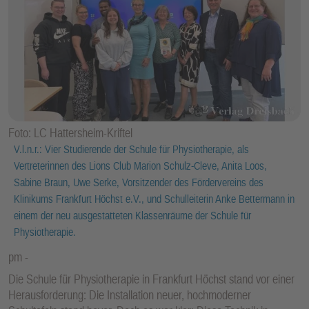
Foto: LC Hattersheim-Kriftel
V.l.n.r.: Vier Studierende der Schule für Physiotherapie, als
Vertreterinnen des Lions Club Marion Schulz-Cleve, Anita Loos,
Sabine Braun, Uwe Serke, Vorsitzender des Fördervereins des
Klinikums Frankfurt Höchst e.V., und Schulleiterin Anke Bettermann in
einem der neu ausgestatteten Klassenräume der Schule für
Physiotherapie.
pm
Die Schule für Physiotherapie in Frankfurt Höchst stand vor einer
Herausforderung: Die Installation neuer, hochmoderner