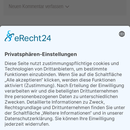
Neuen Kommentar verfassen
MEIST GELESEN
25.06.2026
Heimat Shoppen 2026:
Anmeldung für Unternehmen
ab sofort möglich
29.05.2026
Was Tschernobyl vor 40
Jahren für Kriftel bedeutete
26.06.2026
Petrus meinte es gut mit dem
Lindenblütenfest
09.04.2026
Rückblick auf ein
erfolgreiches Jahr
30.04.2026
Teilrückstufungsantrag für
ASP-Gebiet in Hessen
erfolgreich