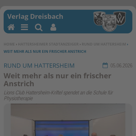
H
M
Su
Be
o
en
ch
nu
SIE BEFINDEN SICH HIER:
HOME
›
HATTERSHEIMER STADTANZEIGER
›
RUND UM HATTERSHEIM
›
m
u
en
tz
WEIT MEHR ALS NUR EIN FRISCHER ANSTRICH
e
erf
un
RUND UM HATTERSHEIM
Rubrik:
05.06.2026
kti
Weit mehr als nur ein frischer
on
Anstrich
en
Lions Club Hattersheim-Kriftel spendet an die Schule für
Physiotherapie