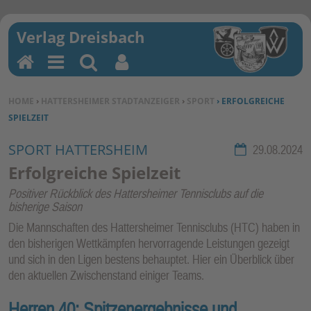
H
M
Su
Be
o
en
ch
nu
SIE BEFINDEN SICH HIER:
HOME
›
HATTERSHEIMER STADTANZEIGER
›
SPORT
› ERFOLGREICHE
m
u
en
tz
SPIELZEIT
e
erf
un
SPORT HATTERSHEIM
Rubrik:
29.08.2024
kti
Erfolgreiche Spielzeit
on
Positiver Rückblick des Hattersheimer Tennisclubs auf die
en
bisherige Saison
Die Mannschaften des Hattersheimer Tennisclubs (HTC) haben in
den bisherigen Wettkämpfen hervorragende Leistungen gezeigt
und sich in den Ligen bestens behauptet. Hier ein Überblick über
den aktuellen Zwischenstand einiger Teams.
Herren 40: Spitzenergebnisse und