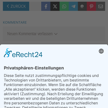
Facebook
X (Twitter)
WhatsApp
Telegram
Threema
Pinterest
Mail
ZURÜCK
KOMMENTARE
Neuen Kommentar verfassen
MEIST GELESEN
06.08.2026
Second-Hand-Shopping for
Ladies – mehr als ein
Flohmarkt
07.08.2026
Regelmäßige
Veranstaltungen
06.08.2026
13. Folk- & Bluesfestival
kehrt zurück zu seinen
Wurzeln