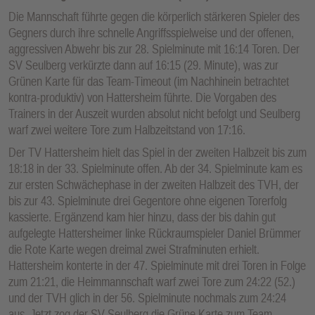
Die Mannschaft führte gegen die körperlich stärkeren Spieler des
Gegners durch ihre schnelle Angriffsspielweise und der offenen,
aggressiven Abwehr bis zur 28. Spielminute mit 16:14 Toren. Der
SV Seulberg verkürzte dann auf 16:15 (29. Minute), was zur
Grünen Karte für das Team-Timeout (im Nachhinein betrachtet
kontra-produktiv) von Hattersheim führte. Die Vorgaben des
Trainers in der Auszeit wurden absolut nicht befolgt und Seulberg
warf zwei weitere Tore zum Halbzeitstand von 17:16.
Der TV Hattersheim hielt das Spiel in der zweiten Halbzeit bis zum
18:18 in der 33. Spielminute offen. Ab der 34. Spielminute kam es
zur ersten Schwächephase in der zweiten Halbzeit des TVH, der
bis zur 43. Spielminute drei Gegentore ohne eigenen Torerfolg
kassierte. Ergänzend kam hier hinzu, dass der bis dahin gut
aufgelegte Hattersheimer linke Rückraumspieler Daniel Brümmer
die Rote Karte wegen dreimal zwei Strafminuten erhielt.
Hattersheim konterte in der 47. Spielminute mit drei Toren in Folge
zum 21:21, die Heimmannschaft warf zwei Tore zum 24:22 (52.)
und der TVH glich in der 56. Spielminute nochmals zum 24:24
aus. Jetzt zog der SV Seulberg die Grüne Karte zum Team-