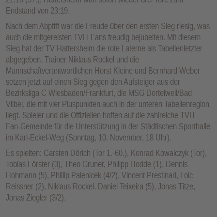
Endstand von 23:19.
Nach dem Abpfiff war die Freude über den ersten Sieg riesig, was
auch die mitgereisten TVH-Fans freudig bejubelten. Mit diesem
Sieg hat der TV Hattersheim die rote Laterne als Tabellenletzter
abgegeben. Trainer Niklaus Rockel und die
Mannschaftverantwortlichen Horst Kleine und Bernhard Weber
setzen jetzt auf einen Sieg gegen den Aufsteiger aus der
Bezirksliga C Wiesbaden/Frankfurt, die MSG Dortelweil/Bad
Vilbel, die mit vier Pluspunkten auch in der unteren Tabellenregion
liegt. Spieler und die Offiziellen hoffen auf die zahlreiche TVH-
Fan-Gemeinde für die Unterstützung in der Städtischen Sporthalle
im Karl-Eckel-Weg (Sonntag, 10. November, 18 Uhr).
Es spielten: Carsten Dörich (Tor 1.-60.), Konrad Kowalczyk (Tor),
Tobias Förster (3), Theo Gruner, Philipp Hodde (1), Dennis
Hohmann (5), Phillip Palenicek (4/2), Vincent Prestinari, Loic
Reissner (2), Niklaus Rockel, Daniel Teixeira (5), Jonas Titze,
Jonas Ziegler (3/2).