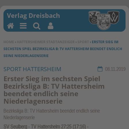
H
M
Su
Be
o
en
ch
nu
SIE BEFINDEN SICH HIER:
HOME
›
HATTERSHEIMER STADTANZEIGER
›
SPORT
› ERSTER SIEG IM
m
u
en
tz
SECHSTEN SPIEL BEZIRKSLIGA B: TV HATTERSHEIM BEENDET ENDLICH
e
erf
SEINE NIEDERLAGENSERIE
un
kti
SPORT HATTERSHEIM
Rubrik:
08.11.2019
on
Erster Sieg im sechsten Spiel
en
Bezirksliga B: TV Hattersheim
beendet endlich seine
Niederlagenserie
Bezirksliga B: TV Hattersheim beendet endlich seine
Niederlagenserie
SV Seulberg - TV Hattersheim 27:25 (17:16) -