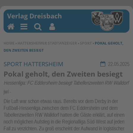
H
M
Su
Be
o
en
ch
nu
SIE BEFINDEN SICH HIER:
HOME
›
HATTERSHEIMER STADTANZEIGER
›
SPORT
› POKAL GEHOLT,
m
u
en
tz
DEN ZWEITEN BESIEGT
e
erf
un
SPORT HATTERSHEIM
Rubrik:
22.05.2025
kti
Pokal geholt, den Zweiten besiegt
on
Hessenliga: FC Eddersheim besiegt Tabellenzweiten RW Walldorf
en
jwi
Die Luft war schon etwas raus. Bereits vor dem Derby in der
Fußball-Hessenliga zwischen dem FC Eddersheim und dem
Tabellenzweiten RW Walldorf hatten die Gäste erklärt, auf einen
noch möglichen Aufstieg in die Regionalliga Süd-West auf jeden
Fall zu verzichten. Zu groß erscheint der Aufwand in logistischer