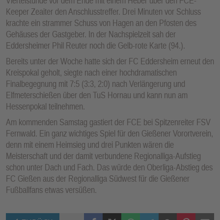
Viertelstunde vor dem Ende mit einem Heber über den FCE-
Keeper Zeaiter den Anschlusstreffer. Drei Minuten vor Schluss
krachte ein strammer Schuss von Hagen an den Pfosten des
Gehäuses der Gastgeber. In der Nachspielzeit sah der
Eddersheimer Phil Reuter noch die Gelb-rote Karte (94.).
Bereits unter der Woche hatte sich der FC Eddersheim erneut den
Kreispokal geholt, siegte nach einer hochdramatischen
Finalbegegnung mit 7:5 (3:3, 2:0) nach Verlängerung und
Elfmeterschießen über den TuS Hornau und kann nun am
Hessenpokal teilnehmen.
Am kommenden Samstag gastiert der FCE bei Spitzenreiter FSV
Fernwald. Ein ganz wichtiges Spiel für den Gießener Vorortverein,
denn mit einem Heimsieg und drei Punkten wären die
Meisterschaft und der damit verbundene Regionalliga-Aufstieg
schon unter Dach und Fach. Das würde den Oberliga-Abstieg des
FC Gießen aus der Regionalliga Südwest für die Gießener
Fußballfans etwas versüßen.
Facebook
X (Twitter)
WhatsApp
Telegram
Threema
Pinterest
Mail