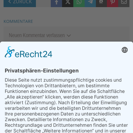
ZURÜCK
KOMMENTARE
Neuen Kommentar verfassen
MEIST GELESEN
07.08.2026
Ärztlicher Notdienst
09.08.2026
Zusatz-Matinee mit der Nero
Blues Band
29.05.2026
Was Tschernobyl vor 40
Jahren für Kriftel bedeutete
24.07.2026
Klimaschutzmanagement
geht in die nächste Runde
06.08.2026
13. Folk- & Bluesfestival
kehrt zurück zu seinen