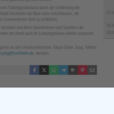
hren Trainingsrückstand durch die Schließung der
07.0
e Stadt Hochheim am Main dazu entschlossen, die
en Sommerferien nicht zu schließen.
06.0
 Vereinen und ihren Sportlerinnen und Sportlern die
08.0
uholen um damit auch ihr Leistungsniveau wieder anpassen
gerne an den Vereinsreferenten, Klaus-Dieter Jung, Telefon
ter.jung@hochheim.de
, wenden.
Facebook
X (Twitter)
WhatsApp
Telegram
Threema
Pinterest
Mail