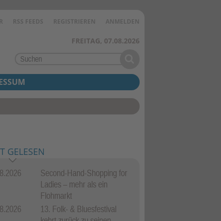
R
RSS FEEDS
REGISTRIEREN
ANMELDEN
FREITAG, 07.08.2026
ESSUM
T GELESEN
8.2026
Second-Hand-Shopping for
Ladies – mehr als ein
Flohmarkt
8.2026
13. Folk- & Bluesfestival
kehrt zurück zu seinen