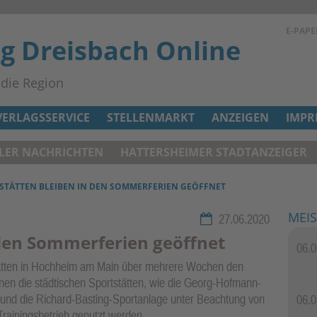
E-PAPE
ag Dreisbach Online
n die Region
VERLAGSSERVICE
STELLENMARKT
ANZEIGEN
IMPR
ELER NACHRICHTEN
HATTERSHEIMER STADTANZEIGER
STÄTTEN BLEIBEN IN DEN SOMMERFERIEN GEÖFFNET
MEIS
Rubrik:
27.06.2020
 den Sommerferien geöffnet
06.0
stätten in Hochheim am Main über mehrere Wochen den
nen die städtischen Sportstätten, wie die Georg-Hofmann-
m und die Richard-Basting-Sportanlage unter Beachtung von
06.0
rainingsbetrieb genutzt werden.