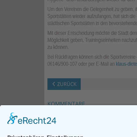
Um den Vereinen die Gelegenheit zu geben, i
Sportstätten wieder aufzufangen, hat sich di
städtischen Sportstätten in den bevorstehend
Mit dieser Entscheidung möchte die Stadt den
Möglichkeit geben, Trainingseinheiten nachz
zu können.
Bei Rückfragen können sich die Sportvereine 
06146/900-107 oder per E-Mail an
klaus-die
ZURÜCK
KOMMENTARE
Neuen Kommentar verfassen