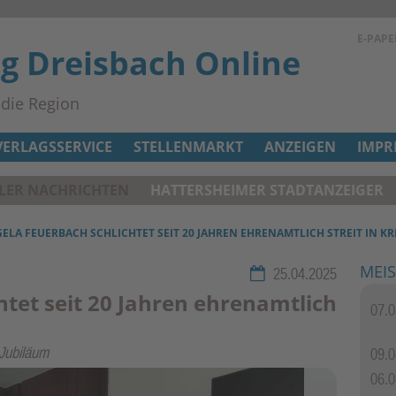
E-PAPE
ag Dreisbach Online
n die Region
VERLAGSSERVICE
STELLENMARKT
ANZEIGEN
IMPR
ELER NACHRICHTEN
HATTERSHEIMER STADTANZEIGER
GELA FEUERBACH SCHLICHTET SEIT 20 JAHREN EHRENAMTLICH STREIT IN KR
MEIS
Rubrik:
25.04.2025
htet seit 20 Jahren ehrenamtlich
07.0
 Jubiläum
09.0
06.0