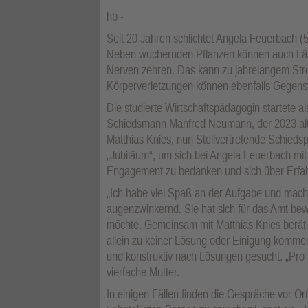
hb
Seit 20 Jahren schlichtet Angela Feuerbach (
Neben wuchernden Pflanzen können auch Lär
Nerven zehren. Das kann zu jahrelangem Stre
Körperverletzungen können ebenfalls Gegenst
Die studierte Wirtschaftspädagogin startete a
Schiedsmann Manfred Neumann, der 2023 alter
Matthias Knies, nun Stellvertretende Schiedsp
„Jubiläum“, um sich bei Angela Feuerbach mit
Engagement zu bedanken und sich über Erfa
„Ich habe viel Spaß an der Aufgabe und mache
augenzwinkernd. Sie hat sich für das Amt bew
möchte. Gemeinsam mit Matthias Knies berät si
allein zu keiner Lösung oder Einigung komm
und konstruktiv nach Lösungen gesucht. „Pro J
vierfache Mutter.
In einigen Fällen finden die Gespräche vor Ort 