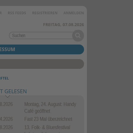
R
RSS FEEDS
REGISTRIEREN
ANMELDEN
FREITAG, 07.08.2026
ESSUM
IFTEL
T GELESEN
8.2026
Montag, 24. August: Handy
Café geöffnet
4.2026
Fast 23 Mal überzeichnet
8.2026
13. Folk- & Bluesfestival