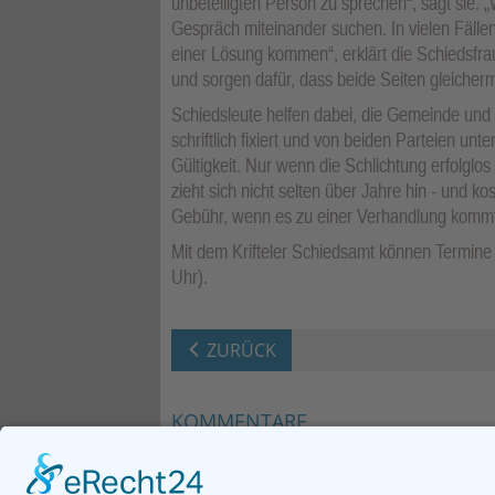
unbeteiligten Person zu sprechen“, sagt sie. „
Gespräch miteinander suchen. In vielen Fällen 
einer Lösung kommen“, erklärt die Schiedsfra
und sorgen dafür, dass beide Seiten gleicher
Schiedsleute helfen dabei, die Gemeinde und a
schriftlich fixiert und von beiden Parteien unt
Gültigkeit. Nur wenn die Schlichtung erfolglo
zieht sich nicht selten über Jahre hin - und k
Gebühr, wenn es zu einer Verhandlung kommt
Mit dem Krifteler Schiedsamt können Termine
Uhr).
ZURÜCK
KOMMENTARE
Neuen Kommentar verfassen