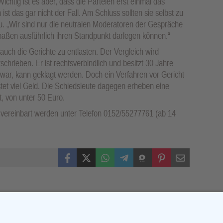
Wichtig ist es aber, dass die Parteien erst einmal das
ist das gar nicht der Fall. Am Schluss sollten sie selbst zu
u. „Wir sind nur die neutralen Moderatoren der Gespräche
maßen ausführlich ihren Standpunkt darlegen können.“
uch die Gerichte zu entlasten. Der Vergleich wird
erschrieben. Er ist rechtsverbindlich und besitzt 30 Jahre
s war, kann geklagt werden. Doch ein Verfahren vor Gericht
ostet viel Geld. Die Schiedsleute dagegen erheben eine
, von unter 50 Euro.
 vereinbart werden unter Telefon 0152/55277761 (ab 14
Facebook
X (Twitter)
WhatsApp
Telegram
Threema
Pinterest
Mail