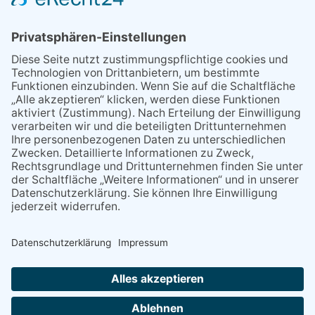
MEIST GELESEN
07.08.2026
„Männerschuppen“ stellt sich
vor
07.08.2026
Polizeibericht
29.05.2026
Was Tschernobyl vor 40
Jahren für Kriftel bedeutete
07.08.2026
Packende Mixed Duelle beim
KTC
06.08.2026
13. Folk- & Bluesfestival
kehrt zurück zu seinen
Wurzeln
NACH OBEN