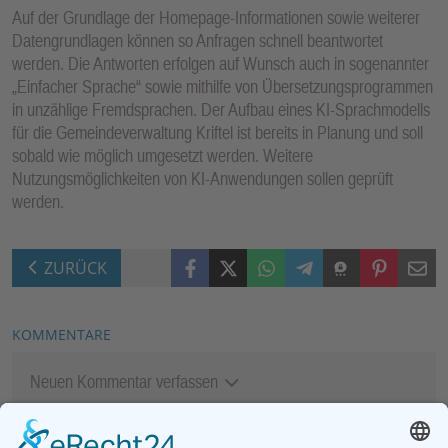
Auf der Grundlage der Homepage-Informationen sowie weiterer
Datengrundlagen können so Anfragen schnell beantwortet
werden. Die Antworten erfolgen auf Wunsch auch in sogenannter
„Einfacher Sprache“ sowie mithilfe von Übersetzungsprogrammen
in unzählige Fremdsprachen. Der Aufbau eines KI-Sprachmodells
für die Gemeindeverwaltung Kriftel ist bereits in Planung und soll
sobald wie möglich umgesetzt werden. Weitere
Nutzungsmöglichkeiten von KI-Anwendungen sollen geprüft
werden.
Facebook
X (Twitter)
WhatsApp
Telegram
Threema
Pinterest
Mail
ZURÜCK
KOMMENTARE
Neuen Kommentar verfassen