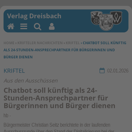
H
M
Su
Be
o
en
ch
nu
SIE BEFINDEN SICH HIER:
HOME
›
KRIFTELER NACHRICHTEN
›
KRIFTEL
› CHATBOT SOLL KÜNFTIG
m
u
en
tz
ALS 24-STUNDEN-ANSPRECHPARTNER FÜR BÜRGERINNEN UND
e
erf
BÜRGER DIENEN
un
kti
KRIFTEL
Rubrik:
02.01.2026
on
Aus den Ausschüssen
en
Chatbot soll künftig als 24-
Stunden-Ansprechpartner für
Bürgerinnen und Bürger dienen
hb
Bürgermeister Christian Seitz berichtete in der laufenden
Ausschussrunde über den Stand der Digitalisierung bei der