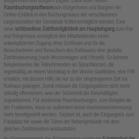
Bürgerinnen und Bürgern zugute: Dank einer neuen
Raumbuchungssoftware
kann Bürgerinnen und Bürgern ein
Online-Einblick in den Buchungsstatus der verschiedenen
Liegenschaften der Gemeinde Kriftel ermöglicht werden. Eine
neue
schlüssellose Zutrittsmöglichkeit am Haupteingang
zum Rat-
und Bürgerhaus ermöglicht den Mitarbeitenden einen
unkomplizierten Zugang ohne Schlüssel und für die
Besucherinnen und Besuchern des Rathauses eine gezielte
Zutrittssteuerung (nach Wochentagen und Uhrzeit). So können
beispielsweise die Teilnehmenden an Sprachkursen, die
regelmäßig an einem Vormittag in der Woche stattfinden, eine PIN
erhalten, mit dessen Hilfe sie nur zu der eingetragenen Zeit ins
Rathaus gelangen. Somit müssen die Eingangstüren nicht mehr
ständig offenstehen, was der Sicherheit der Beschäftigten
zugutekommt. Für bestimmte Raumbuchungen, zum Beispiel die
der Fraktionen, muss so außerdem keine Hausmeisterbetreuung
mehr bereitgestellt werden. Geplant ist, auch die Eingangstür zum
Parkplatz hin sowie die Türen der Nebengebäude mit dem
gleichen Zutrittssystem auszustatten.
Im Eingangsbereich des Bürgerservice wurde ein
Fototerminal der