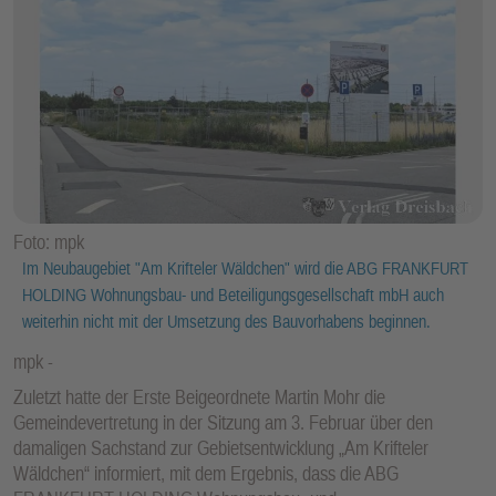
Foto: mpk
Im Neubaugebiet "Am Krifteler Wäldchen" wird die ABG FRANKFURT
HOLDING Wohnungsbau- und Beteiligungsgesellschaft mbH auch
weiterhin nicht mit der Umsetzung des Bauvorhabens beginnen.
mpk
Zuletzt hatte der Erste Beigeordnete Martin Mohr die
Gemeindevertretung in der Sitzung am 3. Februar über den
damaligen Sachstand zur Gebietsentwicklung „Am Krifteler
Wäldchen“ informiert, mit dem Ergebnis, dass die ABG