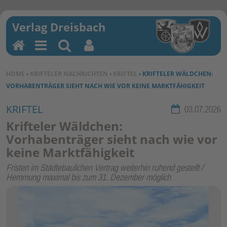
H
M
Su
Be
o
en
ch
nu
SIE BEFINDEN SICH HIER:
HOME
›
KRIFTELER NACHRICHTEN
›
KRIFTEL
› KRIFTELER WÄLDCHEN:
m
u
en
tz
VORHABENTRÄGER SIEHT NACH WIE VOR KEINE MARKTFÄHIGKEIT
e
erf
un
KRIFTEL
Rubrik:
03.07.2026
kti
Krifteler Wäldchen:
on
Vorhabenträger sieht nach wie vor
en
keine Marktfähigkeit
Fristen im Städtebaulichen Vertrag weiterhin ruhend gestellt /
Hemmung maximal bis zum 31. Dezember möglich