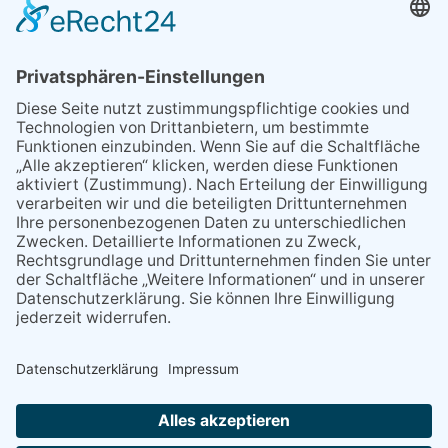
MEIST GELESEN
06.08.2026
13. Folk- & Bluesfestival
kehrt zurück zu seinen
Wurzeln
06.08.2026
Second-Hand-Shopping for
Ladies – mehr als ein
Flohmarkt
06.08.2026
Polizeibericht
29.05.2026
Was Tschernobyl vor 40
Jahren für Kriftel bedeutete
07.08.2026
Regelmäßige
Veranstaltungen
NACH OBEN