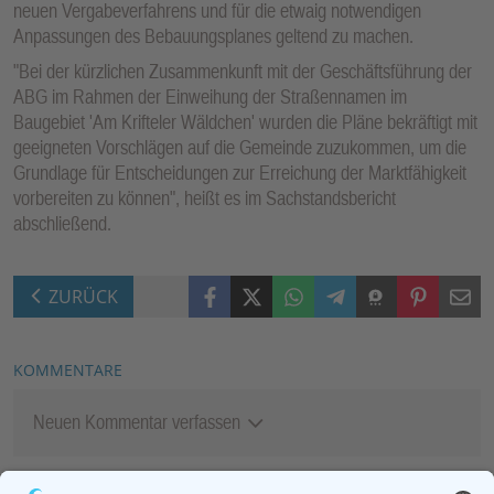
neuen Vergabeverfahrens und für die etwaig notwendigen
Anpassungen des Bebauungsplanes geltend zu machen.
"Bei der kürzlichen Zusammenkunft mit der Geschäftsführung der
ABG im Rahmen der Einweihung der Straßennamen im
Baugebiet 'Am Krifteler Wäldchen' wurden die Pläne bekräftigt mit
geeigneten Vorschlägen auf die Gemeinde zuzukommen, um die
Grundlage für Entscheidungen zur Erreichung der Marktfähigkeit
vorbereiten zu können", heißt es im Sachstandsbericht
abschließend.
Facebook
X (Twitter)
WhatsApp
Telegram
Threema
Pinterest
Mail
ZURÜCK
KOMMENTARE
Neuen Kommentar verfassen