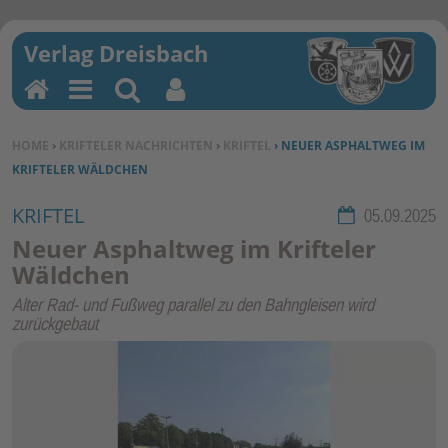
H
M
Su
Be
o
en
ch
nu
SIE BEFINDEN SICH HIER:
HOME
›
KRIFTELER NACHRICHTEN
›
KRIFTEL
› NEUER ASPHALTWEG IM
m
u
en
tz
KRIFTELER WÄLDCHEN
e
erf
un
KRIFTEL
Rubrik:
05.09.2025
kti
Neuer Asphaltweg im Krifteler
on
Wäldchen
en
Alter Rad- und Fußweg parallel zu den Bahngleisen wird
zurückgebaut