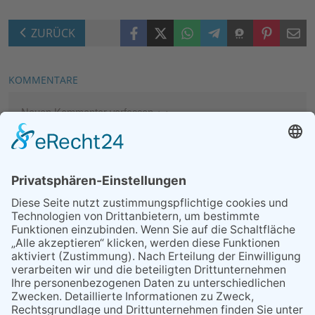
Facebook
X (Twitter)
WhatsApp
Telegram
Threema
Pinterest
Mail
ZURÜCK
KOMMENTARE
Neuen Kommentar verfassen
MEIST GELESEN
07.08.2026
Ärztlicher Notdienst
09.08.2026
Zusatz-Matinee mit der Nero
Blues Band
24.07.2026
Klimaschutzmanagement
geht in die nächste Runde
29.05.2026
Was Tschernobyl vor 40
Jahren für Kriftel bedeutete