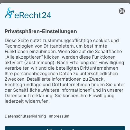
MEIST GELESEN
06.08.2026
13. Folk- & Bluesfestival
kehrt zurück zu seinen
Wurzeln
07.08.2026
Niederlage trotz guter
Leistung
03.08.2026
„Mein Smartphone im Alltag“
29.05.2026
Was Tschernobyl vor 40
Jahren für Kriftel bedeutete
07.08.2026
Montag, 24. August: Handy
Café geöffnet
NACH OBEN