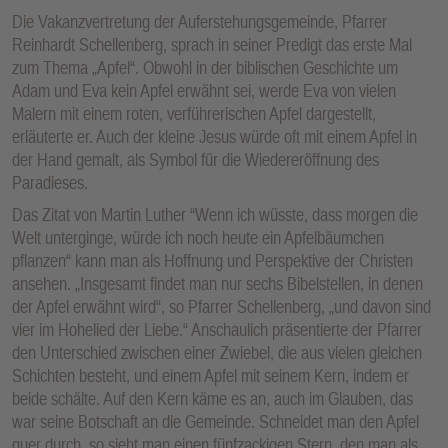
Die Vakanzvertretung der Auferstehungsgemeinde, Pfarrer
Reinhardt Schellenberg, sprach in seiner Predigt das erste Mal
zum Thema „Apfel“. Obwohl in der biblischen Geschichte um
Adam und Eva kein Apfel erwähnt sei, werde Eva von vielen
Malern mit einem roten, verführerischen Apfel dargestellt,
erläuterte er. Auch der kleine Jesus würde oft mit einem Apfel in
der Hand gemalt, als Symbol für die Wiedereröffnung des
Paradieses.
Das Zitat von Martin Luther “Wenn ich wüsste, dass morgen die
Welt unterginge, würde ich noch heute ein Apfelbäumchen
pflanzen“ kann man als Hoffnung und Perspektive der Christen
ansehen. „Insgesamt findet man nur sechs Bibelstellen, in denen
der Apfel erwähnt wird“, so Pfarrer Schellenberg, „und davon sind
vier im Hohelied der Liebe.“ Anschaulich präsentierte der Pfarrer
den Unterschied zwischen einer Zwiebel, die aus vielen gleichen
Schichten besteht, und einem Apfel mit seinem Kern, indem er
beide schälte. Auf den Kern käme es an, auch im Glauben, das
war seine Botschaft an die Gemeinde. Schneidet man den Apfel
quer durch, so sieht man einen fünfzackigen Stern, den man als