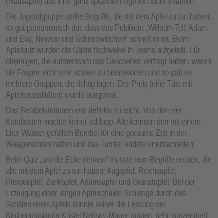
(Hausapfel) aus ihrer ganz speziellen eigenen Sicht erfahren.
Die Jugendgruppe stellte Begriffe, die mit dem Apfel zu tun haben,
so gut pantomimisch dar, dass das Publikum „Wilhelm Tell, Adam
und Eva, Newton und Schneewittchen“ schnell erriet. Beim
Apfelquiz wurden die Gäste tischweise in Teams aufgeteilt. Für
diejenigen, die aufmerksam das Geschehen verfolgt hatten, waren
die Fragen nicht sehr schwer zu beantworten und so gab es
mehrere Gruppen, die richtig lagen. Der Preis (eine Tüte mit
Apfelspezialitäten) wurde ausgelost.
Das Bembelstemmen war definitiv zu leicht. Von den vier
Kandidaten machte keiner schlapp. Alle konnten den mit einem
Liter Wasser gefüllten Bembel für eine geraume Zeit in der
Waagerechten halten und das Turnier endete unentschieden.
Beim Quiz „um die Ecke denken“ musste man Begriffe erraten, die
alle mit dem Apfel zu tun haben: Augapfel, Reichsapfel,
Pferdeapfel, Zankapfel, Adamsapfel und Granatapfel. Bei der
Erzeugung einer langen Apfelschalen-Schlange durch das
Schälen eines Apfels konnte keiner die Leistung der
Kirchenmusikerin Kristel Neitsov-Mauer toppen, sehr konzentriert